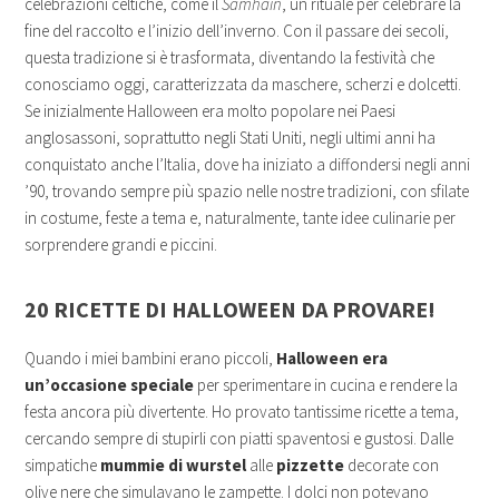
celebrazioni celtiche, come il
Samhain
, un rituale per celebrare la
fine del raccolto e l’inizio dell’inverno. Con il passare dei secoli,
questa tradizione si è trasformata, diventando la festività che
conosciamo oggi, caratterizzata da maschere, scherzi e dolcetti.
Se inizialmente Halloween era molto popolare nei Paesi
anglosassoni, soprattutto negli Stati Uniti, negli ultimi anni ha
conquistato anche l’Italia, dove ha iniziato a diffondersi negli anni
’90, trovando sempre più spazio nelle nostre tradizioni, con sfilate
in costume, feste a tema e, naturalmente, tante idee culinarie per
sorprendere grandi e piccini.
20 RICETTE DI HALLOWEEN
DA PROVARE!
Quando i miei bambini erano piccoli,
Halloween era
un’occasione speciale
per sperimentare in cucina e rendere la
festa ancora più divertente. Ho provato tantissime ricette a tema,
cercando sempre di stupirli con piatti spaventosi e gustosi. Dalle
simpatiche
mummie di wurstel
alle
pizzette
decorate con
olive nere che simulavano le zampette. I dolci non potevano