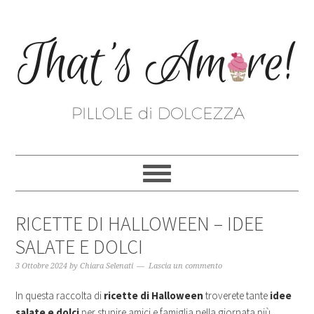
RICETTE DI HALLOWEEN – IDEE
SALATE E DOLCI
3 Ottobre 2024
by
Chiara Selenati
Lascia un commento
In questa raccolta di
ricette di Halloween
troverete tante
idee
salate e dolci
per stupire amici e famiglia nella giornata più