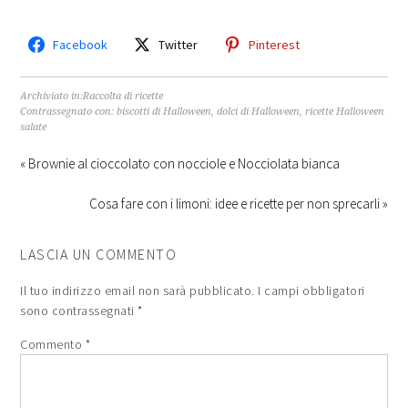
Facebook
Twitter
Pinterest
Archiviato in:
Raccolta di ricette
Contrassegnato con:
biscotti di Halloween
,
dolci di Halloween
,
ricette Halloween
salate
« Brownie al cioccolato con nocciole e Nocciolata bianca
Cosa fare con i limoni: idee e ricette per non sprecarli »
LASCIA UN COMMENTO
Il tuo indirizzo email non sarà pubblicato.
I campi obbligatori
sono contrassegnati
*
Commento
*