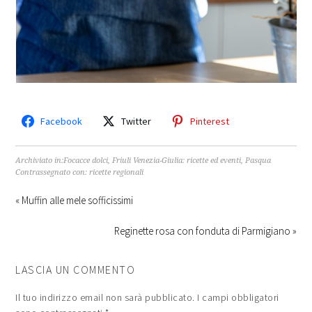
Facebook
Twitter
Pinterest
Archiviato in:
Focacce dolci
,
Friuli Venezia-Giulia: ricette ed eventi
,
Pasqua
Contrassegnato con:
ricette regionali
« Muffin alle mele sofficissimi
Reginette rosa con fonduta di Parmigiano »
LASCIA UN COMMENTO
Il tuo indirizzo email non sarà pubblicato.
I campi obbligatori