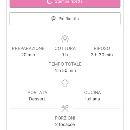
Stampa ricetta
Pin Ricetta
PREPARAZIONE
COTTURA
RIPOSO
minuti
ora
ore
minuti
20
min
1
h
3
h
30
min
TEMPO TOTALE
ore
minuti
4
h
50
min
PORTATA
CUCINA
Dessert
Italiana
PORZIONI
2
focacce