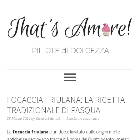
FOCACCIA FRIULANA: LA RICETTA
TRADIZIONALE DI PASQUA
28 Marzo 2026
by
Chiara Selenati
Lascia un commento
La
focaccia friulana
è un dolce lievitato dalle origini molto
antiche: se ne trovano tracce già prima del Quattrocento, spesso