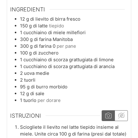
INGREDIENTI
12
g
di lievito di birra fresco
150
g
di latte
tiepido
1
cucchiaino
di miele millefiori
300
g
di farina Manitoba
300
g
di farina 0
per pane
100
g
di zucchero
1
cucchiaino
di scorza grattugiata di limone
1
cucchiaino
di scorza grattugiata di arancia
2
uova medie
2
tuorli
95
g
di burro morbido
12
g
di sale
1
tuorlo
per dorare
ISTRUZIONI
Sciogliete il lievito nel latte tiepido insieme al
miele. Unite circa 100 g di farina (presi dal totale)