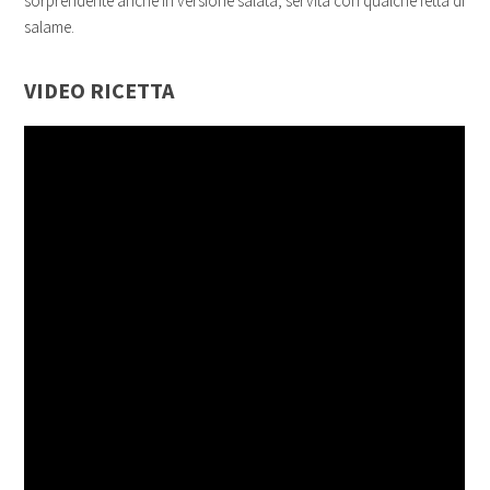
sorprendente anche in versione salata, servita con qualche fetta di
salame.
VIDEO RICETTA