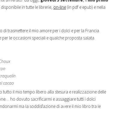
isponibile in tutte le librerie,
on-line
(in pdf e epub) e nella
di trasmettere il mio amore per i dolci e per la Francia.
ni e per le occasioni speciali e qualche proposta salata.
Choux
con
craquelin
al cacao
 tutto il mio tempo libero alla stesura e realizzazione delle
ione… ho dovuto sacrificarmi e assaggiare tutti i dolci
onarmi ma la soddisfazione di avere il mio libro tra le