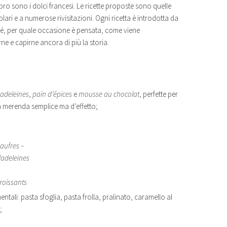
bro sono i dolci francesi. Le ricette proposte sono quelle
icolari e a numerose rivisitazioni. Ogni ricetta è introdotta da
hé, per quale occasione è pensata, come viene
 e capirne ancora di più la storia.
adeleines
,
pain d’épices
e
mousse au chocolat
, perfette per
 merenda semplice ma d’effetto;
aufres –
adeleines
roissants
ali: pasta sfoglia, pasta frolla, pralinato, caramello al
;