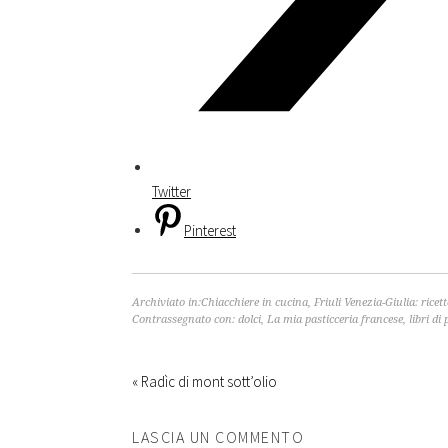
Twitter
Pinterest
Archiviato in:
Chiacchiere in cucina
,
Friuli Venezia-Giulia: ricet
Contrassegnato con:
dolci
,
La mia pasticceria francese
,
libri di
« Radìc di mont sott’olio
LASCIA UN COMMENTO