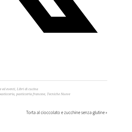
te ed eventi
,
Libri di cucina
 pasticceria
,
pasticceria francese
,
Tecniche Nuove
Torta al cioccolato e zucchine senza glutine »