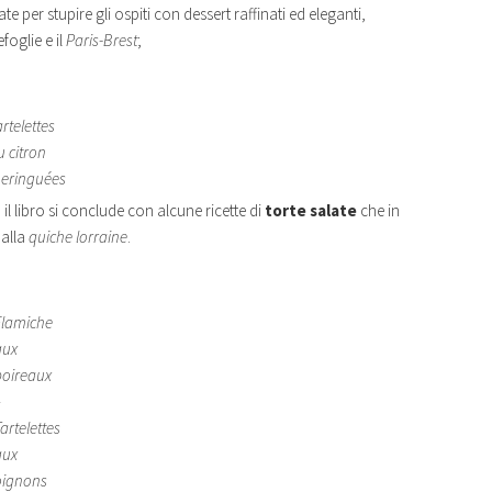
 per stupire gli ospiti con dessert raffinati ed eleganti,
foglie e il
Paris-Brest
;
rtelettes
u citron
eringuées
il libro si conclude con alcune ricette di
torte salate
che in
dalla
quiche lorraine
.
Flamiche
aux
poireaux
–
artelettes
aux
oignons