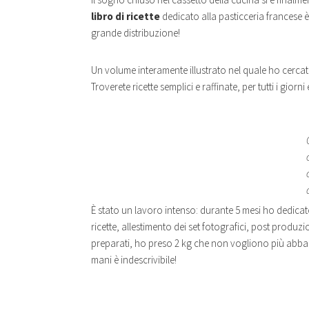
libro di ricette
dedicato alla pasticceria francese è d
grande distribuzione!
Un volume interamente illustrato nel quale ho cercato 
Troverete ricette semplici e raffinate, per tutti i gior
È stato un lavoro intenso: durante 5 mesi ho dedicato
ricette, allestimento dei set fotografici, post produz
preparati, ho preso 2 kg che non vogliono più abband
mani è indescrivibile!