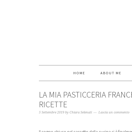
HOME
ABOUT ME
LA MIA PASTICCERIA FRANCE
RICETTE
5 Settembre 2019
by
Chiara Selenati
Lascia un commento
Il sogno chiuso nel cassetto della cucina si è finalm