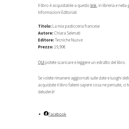
Il libro è acquistabile a questo
link
, in libreria e nell
Informazioni Editoriali:
Titolo:
La mia pasticceria francese
Autore:
Chiara Selenati
Editore:
Tecniche Nuove
Prezzo:
19,90€
QUI
potete scaricare e leggere un estratto del libro.
Se volete rimanere aggiornati sulle date e luoghi del
acquistate il libro fatemi sapere cosa ne pensate, ci
deluderà!
Facebook