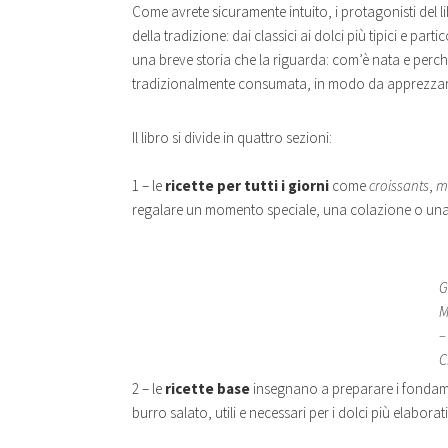
Come avrete sicuramente intuito, i protagonisti del li
della tradizione: dai classici ai dolci più tipici e part
una breve storia che la riguarda: com’è nata e perc
tradizionalmente consumata, in modo da apprezzarne
Il libro si divide in quattro sezioni:
1 – le
ricette
per tutti i giorni
come
croissants
,
m
regalare un momento speciale, una colazione o una
G
M
–
C
2 – le
ricette base
insegnano a preparare i fondament
burro salato, utili e necessari per i dolci più elaborati