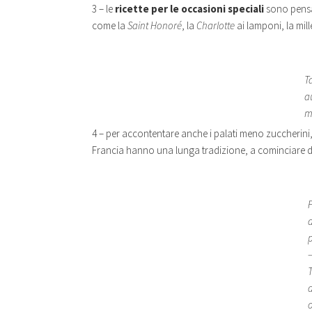
3 – le
ricette per le occasioni speciali
sono pensate
come la
Saint Honoré
, la
Charlotte
ai lamponi, la mille
Ta
a
m
4 – per accontentare anche i palati meno zuccherini, 
Francia hanno una lunga tradizione, a cominciare 
T