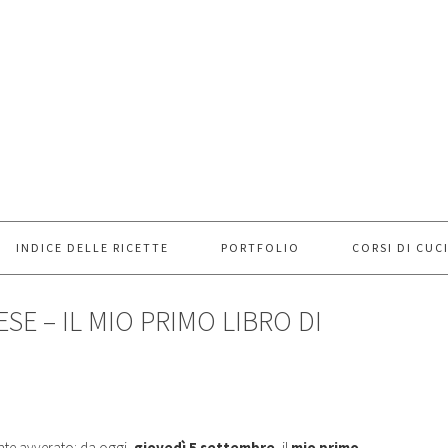
INDICE DELLE RICETTE
PORTFOLIO
CORSI DI CUC
SE – IL MIO PRIMO LIBRO DI
ente avverato: da oggi,
giovedì 5 settembre
, il
mio primo