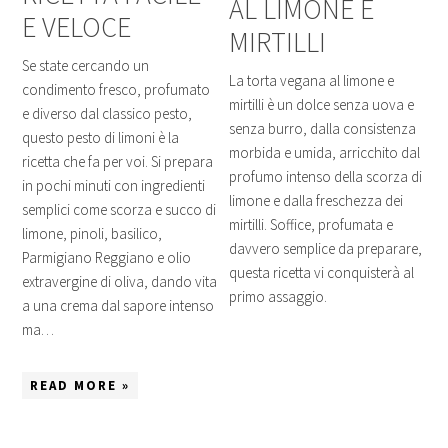
AL LIMONE E
E VELOCE
MIRTILLI
Se state cercando un
La torta vegana al limone e
condimento fresco, profumato
mirtilli è un dolce senza uova e
e diverso dal classico pesto,
senza burro, dalla consistenza
questo pesto di limoni è la
morbida e umida, arricchito dal
ricetta che fa per voi. Si prepara
profumo intenso della scorza di
in pochi minuti con ingredienti
limone e dalla freschezza dei
semplici come scorza e succo di
mirtilli. Soffice, profumata e
limone, pinoli, basilico,
davvero semplice da preparare,
Parmigiano Reggiano e olio
questa ricetta vi conquisterà al
extravergine di oliva, dando vita
primo assaggio.
a una crema dal sapore intenso
ma…
READ MORE »