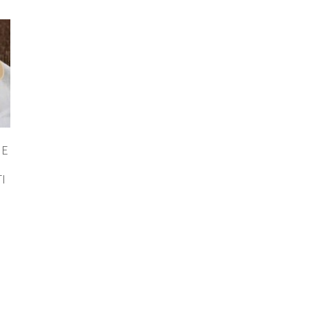
 E
N
I