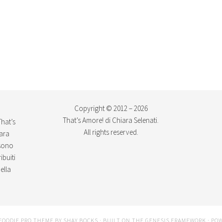
Copyright © 2012 – 2026
That’s Amore! di Chiara Selenati.
That’s
All rights reserved.
iara
ssono
ibuiti
ella
FOODIE PRO THEME
BY
SHAY BOCKS
· BUILT ON THE
GENESIS FRAMEWORK
· PO