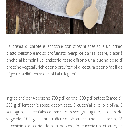
La crema di carote e lenticchie con crostini speziati è un primo
piatto delicato e molto profumato. Semplice da realizzare, piacerà
anche ai bambini! Le lenticchie rosse offrono una buona dose di
proteine vegetali, richiedono brevi tempi di cottura e sono facili da
digerire, a differenza di molti altri legumi.
Ingredienti per 4 persone: 700 g di carote, 300 g di patate (2 medie),
200 g di lenticchie rosse decorticate, 3 cucchiai di olio d’oliva, 1
scalogno, 1 cucchiaino di zenzero fresco grattugiato, 1 l di brodo
vegetale, 100 g di pane raffermo, ½ cucchiaino di sesamo, ½
cucchiaino di coriandolo in polvere, ½ cucchiaino di curry in