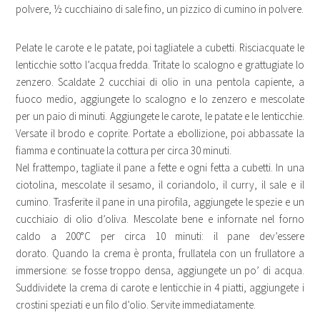
polvere, ½ cucchiaino di sale fino, un pizzico di cumino in polvere.
Pelate le carote e le patate, poi tagliatele a cubetti. Risciacquate le
lenticchie sotto l’acqua fredda. Tritate lo scalogno e grattugiate lo
zenzero. Scaldate 2 cucchiai di olio in una pentola capiente, a
fuoco medio, aggiungete lo scalogno e lo zenzero e mescolate
per un paio di minuti. Aggiungete le carote, le patate e le lenticchie.
Versate il brodo e coprite. Portate a ebollizione, poi abbassate la
fiamma e continuate la cottura per circa 30 minuti.
Nel frattempo, tagliate il pane a fette e ogni fetta a cubetti. In una
ciotolina, mescolate il sesamo, il coriandolo, il curry, il sale e il
cumino. Trasferite il pane in una pirofila, aggiungete le spezie e un
cucchiaio di olio d’oliva. Mescolate bene e infornate nel forno
caldo a 200°C per circa 10 minuti: il pane dev’essere
dorato. Quando la crema è pronta, frullatela con un frullatore a
immersione: se fosse troppo densa, aggiungete un po’ di acqua.
Suddividete la crema di carote e lenticchie in 4 piatti, aggiungete i
crostini speziati e un filo d’olio. Servite immediatamente.