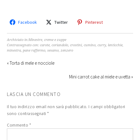
Facebook
Twitter
Pinterest
Archiviato in:
Minestre, creme e zuppe
Contrassegnato con:
carote
,
coriandolo
,
crostini
,
cumino
,
curry
,
lenticchie
,
minestra
,
pane raffermo
,
sesamo
,
zenzero
« Torta di mele e nocciole
Mini carrot cake al miele e uvetta »
LASCIA UN COMMENTO
Il tuo indirizzo email non sarà pubblicato.
I campi obbligatori
sono contrassegnati
*
Commento
*