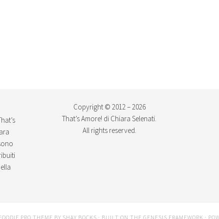
Copyright © 2012 – 2026
That’s Amore! di Chiara Selenati.
That’s
All rights reserved.
iara
ssono
ibuiti
ella
FOODIE PRO THEME
BY
SHAY BOCKS
· BUILT ON THE
GENESIS FRAMEWORK
· PO