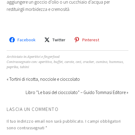
aggiungere un goccio d’olio o un cucchiaio d’acqua per
restituirgli morbidezza e cremosità.
Facebook
Twitter
Pinterest
Archiviato in:
Aperitivi e fingerfood
Contrassegnato con:
aperitivo
,
buffet
,
carote
,
ceci
,
cracker
,
cumino
,
hummus
,
paprika
,
tahini
« Tortini di ricotta, nocciole e cioccolato
Libro “Le basi del cioccolato” – Guido Tommasi Editore »
LASCIA UN COMMENTO
Il tuo indirizzo email non sarà pubblicato.
I campi obbligatori
sono contrassegnati
*