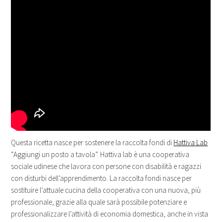
Questa ricetta nasce per sostenere la raccolta fondi di
Hattiva Lab
“Aggiungi un posto a tavola”. Hattiva lab è una cooperativa
sociale udinese che lavora con persone con disabilità e ragazzi
con disturbi dell’apprendimento. La raccolta fondi nasce per
sostituire l’attuale cucina della cooperativa con una nuova, più
professionale, grazie alla quale sarà possibile potenziare e
professionalizzare l’attività di economia domestica, anche in vista