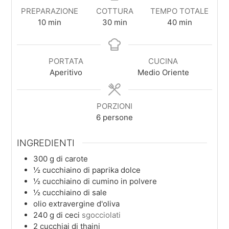
PREPARAZIONE
COTTURA
TEMPO TOTALE
minuti
minuti
minuti
10
min
30
min
40
min
PORTATA
CUCINA
Aperitivo
Medio Oriente
PORZIONI
6
persone
INGREDIENTI
300
g
di carote
½
cucchiaino
di paprika dolce
½
cucchiaino
di cumino in polvere
½
cucchiaino
di sale
olio extravergine d'oliva
240
g
di ceci
sgocciolati
2
cucchiai
di thaini