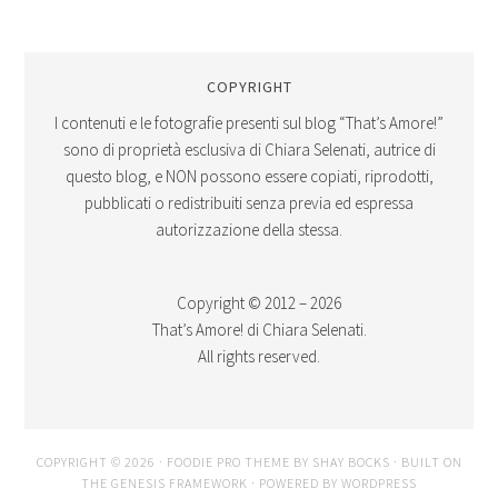
COPYRIGHT
I contenuti e le fotografie presenti sul blog “That’s Amore!”
sono di proprietà esclusiva di Chiara Selenati, autrice di
questo blog, e NON possono essere copiati, riprodotti,
pubblicati o redistribuiti senza previa ed espressa
autorizzazione della stessa.
Copyright © 2012 – 2026
That’s Amore! di Chiara Selenati.
All rights reserved.
COPYRIGHT © 2026 ·
FOODIE PRO THEME
BY
SHAY BOCKS
· BUILT ON
THE
GENESIS FRAMEWORK
· POWERED BY
WORDPRESS