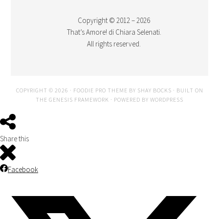
Copyright © 2012 – 2026
That’s Amore! di Chiara Selenati.
All rights reserved.
COPYRIGHT © 2026 ·
FOODIE PRO THEME
BY
SHAY BOCKS
· BUILT ON
THE
GENESIS FRAMEWORK
· POWERED BY
WORDPRESS
Share this
Facebook