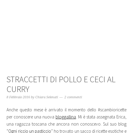
STRACCETTI DI POLLO E CECI AL
CURRY
8 Febbraio 2016
by
Chiara Selenati
2 commenti
Anche questo mese è arrivato il momento dello #scambioricette
per conoscere una nuova
bloggallina
. Mi è stata assegnata Erica,
una ragazza toscana che ancora non conoscevo. Sul suo blog
“
Ogni riccio un pasticcio
” ho trovato un sacco di ricette esotiche e