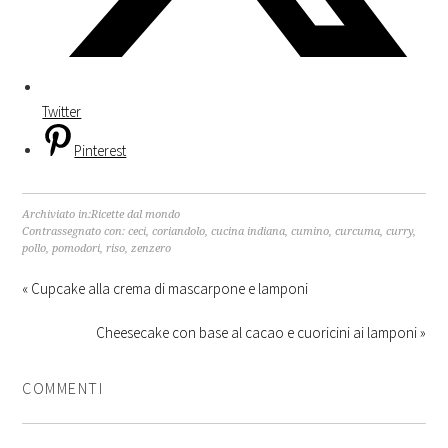
Twitter
Pinterest
Archiviato in:
Ricette dal mondo
Contrassegnato con:
ceci
,
coriandolo
,
cucina indiana
,
cumino
,
curcuma
,
curry
,
pollo
,
pomodori
,
riso
,
zenzero
« Cupcake alla crema di mascarpone e lamponi
Cheesecake con base al cacao e cuoricini ai lamponi »
COMMENTI