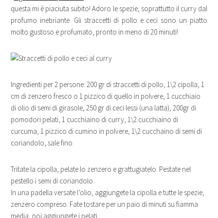
questa mi è piaciuta subito! Adoro le spezie, soprattutto il curry dal
profumo inebriante. Gli straccetti di pollo e ceci sono un piatto
molto gustoso e profumato, pronto in meno di 20 minuti!
Ingredienti per 2 persone: 200 gr di straccetti di pollo, 1\2 cipolla, 1
cm di zenzero fresco o 1 pizzico di quello in polvere, 1 cucchiaio
di olio di semi di girasole, 250 gr di ceci lessi (una latta), 200gr di
pomodori pelati, 1 cucchiaino di curry, 1\2 cucchiaino di
curcuma, 1 pizzico di cumino in polvere, 1\2 cucchaino di semi di
coriandolo, sale fino.
Tritate la cipolla, pelate lo zenzero e grattugiatelo. Pestate nel
pestello i semi di coriandolo.
In una padella versate l’olio, aggiungete la cipolla e tutte le spezie,
zenzero compreso. Fate tostare per un paio di minuti su fiamma
media, poi aggiungete i pelati.