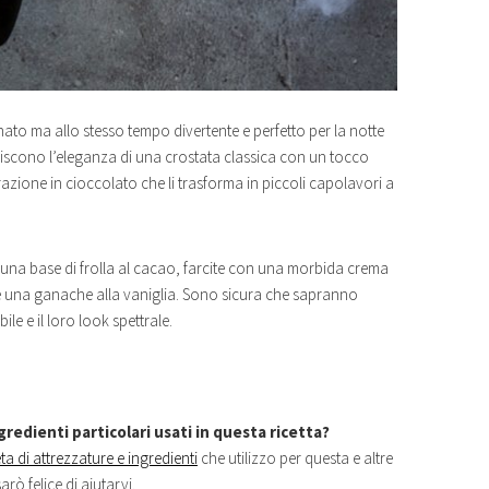
nato ma allo stesso tempo divertente e perfetto per la notte
uniscono l’eleganza di una crostata classica con un tocco
zione in cioccolato che li trasforma in piccoli capolavori a
una base di frolla al cacao, farcite con una morbida crema
e una ganache alla vaniglia. Sono sicura che sapranno
ile e il loro look spettrale.
redienti particolari usati in questa ricetta?
ta di attrezzature e ingredienti
che utilizzo per questa e altre
arò felice di aiutarvi.