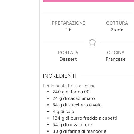
PREPARAZIONE
COTTURA
ora
minuti
1
25
h
min
PORTATA
CUCINA
Dessert
Francese
INGREDIENTI
Per la pasta frolla al cacao
240
g
di farina 00
24
g
di cacao amaro
84
g
di zucchero a velo
4
g
di sale
134
g
di burro freddo a cubetti
54
g
di uova intere
30
g
di farina di mandorle