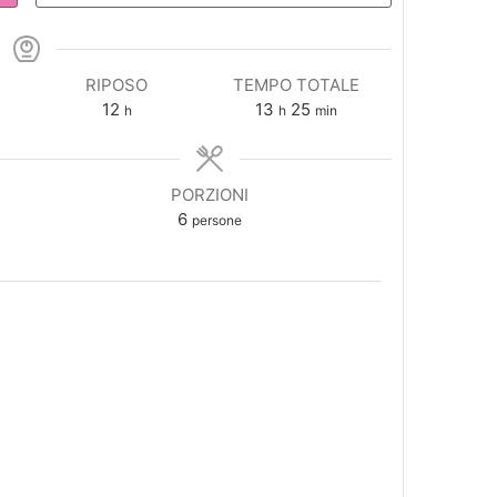
RIPOSO
TEMPO TOTALE
ore
ore
minuti
12
13
25
h
h
min
PORZIONI
6
persone