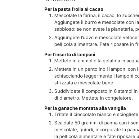
Per la pasta frolla al cacao
Mescolate la farina, il cacao, lo zuccher
Aggiungete il burro e mescolate con la
sabbioso: se non avete la planetaria, p
Aggiungete l’uovo e mescolate velocem
pellicola alimentare. Fate riposare in f
Per l'inserto di lamponi
Mettete in ammollo la gelatina in acqua
Mettete in un pentolino i lamponi con l
schiacciando leggermente i lamponi con
strizzata e mescolate bene.
Suddividete il composto in 6 stampi in
di diametro. Mettete in congelatore.
Per la ganache montata alla vaniglia
Tritate il cioccolato bianco e scioglie
Scaldate 50 grammi di panna con i semi 
mescolate, quindi, incorporate la pann
la pellicola alimentare e fate riposare u