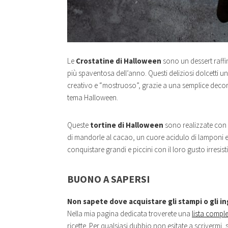
Le
Crostatine di Halloween
sono un dessert raffi
più spaventosa dell’anno. Questi deliziosi dolcetti 
creativo e “mostruoso”, grazie a una semplice decora
tema Halloween.
Queste
tortine di Halloween
sono realizzate con 
di mandorle al cacao, un cuore acidulo di lamponi 
conquistare grandi e piccini con il loro gusto irresistib
BUONO A SAPERSI
Non sapete dove acquistare gli stampi o gli ing
Nella mia pagina dedicata troverete una
lista comple
ricette. Per qualsiasi dubbio non esitate a scrivermi, s