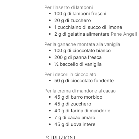
Per l'inserto di lamponi
100
g
di lamponi freschi
20
g
di zucchero
1
cucchiaino
di succo di limone
2
g
di gelatina alimentare
Pane Angeli
Per la ganache montata alla vaniglia
100
g
di cioccolato bianco
200
g
di panna fresca
½
baccello
di vaniglia
Per i decori in cioccolato
50
g
di cioccolato fondente
Per la crema di mandorle al cacao
45
g
di burro morbido
45
g
di zucchero
40
g
di farina di mandorle
7
g
di cacao amaro
45
g
di uova intere
ISTRUZIONI