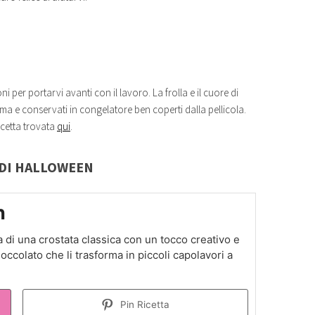
ni per portarvi avanti con il lavoro. La frolla e il cuore di
a e conservati in congelatore ben coperti dalla pellicola.
icetta trovata
qui
.
 DI HALLOWEEN
n
a di una crostata classica con un tocco creativo e
ccolato che li trasforma in piccoli capolavori a
Pin Ricetta