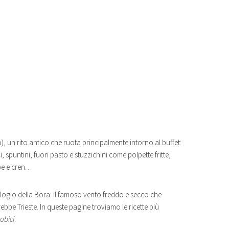
), un rito antico che ruota principalmente intorno al buffet:
 spuntini, fuori pasto e stuzzichini come polpette fritte,
ape e cren…
elogio della Bora: il famoso vento freddo e secco che
bbe Trieste. In queste pagine troviamo le ricette più
obici
.