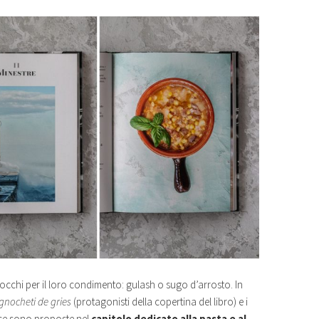
nocchi per il loro condimento: gulash o sugo d’arrosto. In
gnocheti de gries
(protagonisti della copertina del libro) e i
esce sono proposte nel
capitolo dedicato alla pasta e al