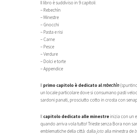
Il libro è suddiviso in 9 capitoli:
– Rebechìn
– Minestre
– Gnocchi
– Pasta e risi
– Carne
– Pesce
– Verdure
– Dolci e torte
– Appendice
Il
primo capitolo è dedicato al
rebechìn
(spuntino
un locale particolare dove si consumano pasti veloci,
sardoni panati, prosciutto cotto in crosta con sen
Il
capitolo dedicato alle minestre
inizia con un 
quando arriva vola tutto! Trieste senza Bora non sare
emblematiche della città: dalla
jota
alla minestra de
b