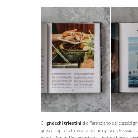
Gli
gnocchi triestini
si differenziano dai classici g
questo capitolo troviamo anche i
gnochi de susini
, i
gnochi de pan
. Una manciata di ricette a base di p