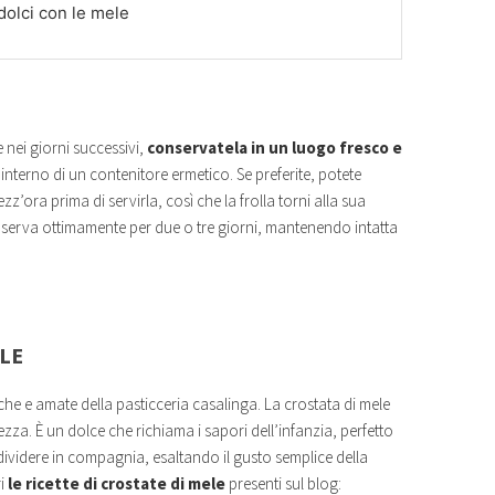
 dolci con le mele
nei giorni successivi,
conservatela in un luogo fresco e
nterno di un contenitore ermetico. Se preferite, potete
zz’ora prima di servirla, così che la frolla torni alla sua
conserva ottimamente per due o tre giorni, mantenendo intatta
ELE
iche e amate della pasticceria casalinga. La crostata di mele
ezza. È un dolce che richiama i sapori dell’infanzia, perfetto
idere in compagnia, esaltando il gusto semplice della
ri
le ricette di crostate di mele
presenti sul blog: