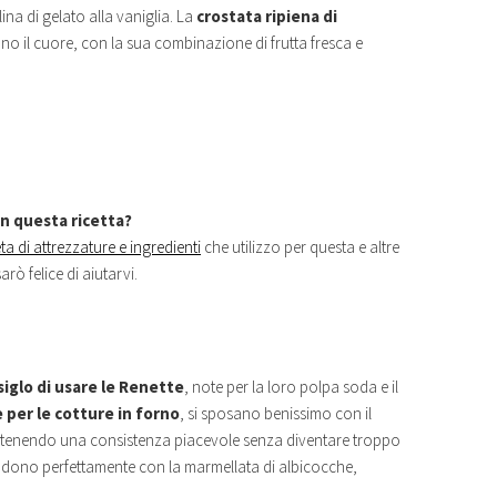
na di gelato alla vaniglia. La
crostata ripiena di
ano il cuore, con la sua combinazione di frutta fresca e
n questa ricetta?
ta di attrezzature e ingredienti
che utilizzo per questa e altre
arò felice di aiutarvi.
iglo di usare le Renette
, note per la loro polpa soda e il
 per le cotture in forno
, si sposano benissimo con il
antenendo una consistenza piacevole senza diventare troppo
i fondono perfettamente con la marmellata di albicocche,