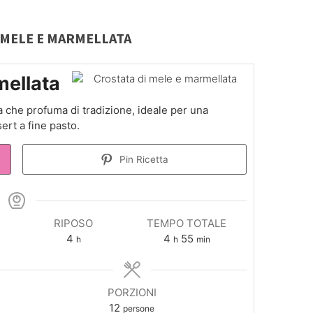
 MELE E MARMELLATA
mellata
a che profuma di tradizione, ideale per una
ert a fine pasto.
Pin Ricetta
RIPOSO
TEMPO TOTALE
ore
ore
minuti
4
4
55
h
h
min
PORZIONI
12
persone