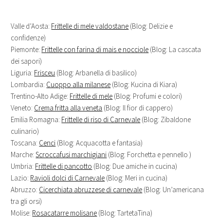
Valle d’Aosta:
Frittelle di mele valdostane
(Blog: Delizie e
confidenze)
Piemonte:
Frittelle con farina di mais e nocciole
(Blog: La cascata
dei sapori)
Liguria:
Frisceu
(Blog: Arbanella di basilico)
Lombardia:
Cuoppo alla milanese
(Blog: Kucina di Kiara)
Trentino-Alto Adige:
Frittelle di mele
(Blog: Profumi e colori)
Veneto:
Crema fritta alla veneta
(Blog: Il fior di cappero)
Emilia Romagna:
Frittelle di riso di Carnevale
(Blog: Zibaldone
culinario)
Toscana:
Cenci
(Blog: Acquacotta e fantasia)
Marche:
Scroccafusi marchigiani
(Blog: Forchetta e pennello )
Umbria:
Frittelle di pancotto
(Blog: Due amiche in cucina)
Lazio:
Ravioli dolci di Carnevale
(Blog: Meri in cucina)
Abruzzo:
Cicerchiata abruzzese di carnevale
(Blog: Un’americana
tra gli orsi)
Molise:
Rosacatarre molisane
(Blog: TartetaTina)