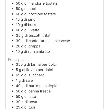
50
g
di mandorle tostate
50
g
di noci
60
g
di nocciole tostate
15
g
di pinoli
10
g
di burro
60
g
di uvetta
35
g
di biscotti tritati
30
g
di confettura di albicocche
20
g
di grappa
10
g
di rum ambrato
Per la pasta
350
g
di farina per dolci
5
g
di lievito per dolci
65
g
di zucchero
1
g
di sale
40
g
di burro fuso
tiepido
50
g
di panna fresca
50
g
di latte
30
g
di uova
25
g
di tuorli