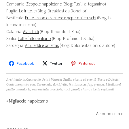
Campania:
Zeppole napoletane
(Blog: Fusilli al tegamino)
Puglia:
Le frittelle
(Blog: Breakfast da Donaflor)
Basilicata:
Frittelle con olive nere e peperoni cruschi
(Blog: La
lucana in cucina)
Calabria:
Alaci fritti
(Blog: Il mondo di Rina)
Sicilia:
Latte fritto siciliano
(Blog: Profumo di Sicilia)
Sardegna:
Aciuleddi e orilettas
(Blog: Dolci tentazioni d’autore)
Facebook
Twitter
Pinterest
Archiviato in:
Carnevale
,
Friuli Venezia-Giulia: ricette ed eventi
,
Torte e Dolcetti
Contrassegnato con:
Carnevale
,
dolci fritti
,
frutta secca
,
fvg
,
grappa
,
L'Italia nel
piatto
,
mandorle
,
marmellata
,
nocciole
,
noci
,
pinoli
,
rhum
,
ricette regionali
« Migliaccio napoletano
Amor polenta »