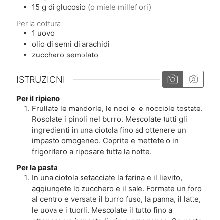
15
g
di glucosio
(o miele millefiori)
Per la cottura
1
uovo
olio di semi di arachidi
zucchero semolato
ISTRUZIONI
Per il ripieno
Frullate le mandorle, le noci e le nocciole tostate.
Rosolate i pinoli nel burro. Mescolate tutti gli
ingredienti in una ciotola fino ad ottenere un
impasto omogeneo. Coprite e mettetelo in
frigorifero a riposare tutta la notte.
Per la pasta
In una ciotola setacciate la farina e il lievito,
aggiungete lo zucchero e il sale. Formate un foro
al centro e versate il burro fuso, la panna, il latte,
le uova e i tuorli. Mescolate il tutto fino a