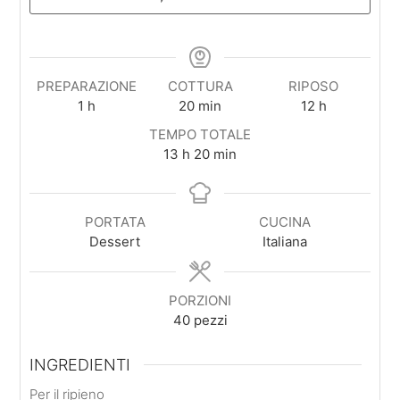
PREPARAZIONE
COTTURA
RIPOSO
ora
minuti
ore
1
h
20
min
12
h
TEMPO TOTALE
ore
minuti
13
h
20
min
PORTATA
CUCINA
Dessert
Italiana
PORZIONI
40
pezzi
INGREDIENTI
Per il ripieno