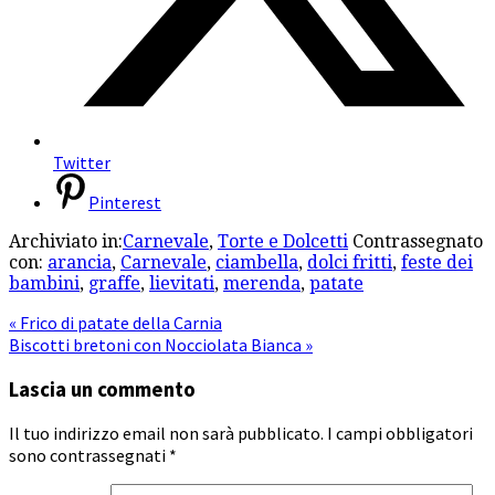
Twitter
Pinterest
Archiviato in:
Carnevale
,
Torte e Dolcetti
Contrassegnato
con:
arancia
,
Carnevale
,
ciambella
,
dolci fritti
,
feste dei
bambini
,
graffe
,
lievitati
,
merenda
,
patate
« Frico di patate della Carnia
Biscotti bretoni con Nocciolata Bianca »
Lascia un commento
Il tuo indirizzo email non sarà pubblicato.
I campi obbligatori
sono contrassegnati
*