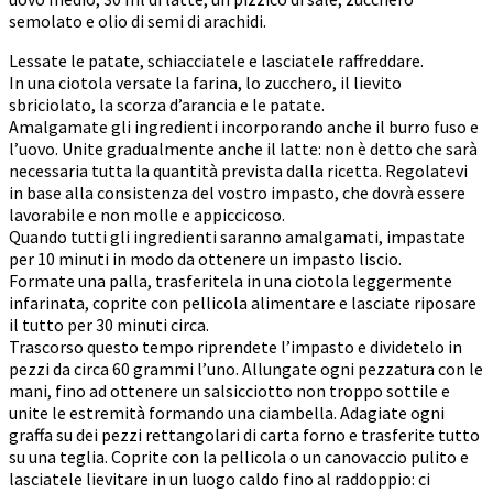
semolato e olio di semi di arachidi.
Lessate le patate, schiacciatele e lasciatele raffreddare.
In una ciotola versate la farina, lo zucchero, il lievito
sbriciolato, la scorza d’arancia e le patate.
Amalgamate gli ingredienti incorporando anche il burro fuso e
l’uovo. Unite gradualmente anche il latte: non è detto che sarà
necessaria tutta la quantità prevista dalla ricetta. Regolatevi
in base alla consistenza del vostro impasto, che dovrà essere
lavorabile e non molle e appiccicoso.
Quando tutti gli ingredienti saranno amalgamati, impastate
per 10 minuti in modo da ottenere un impasto liscio.
Formate una palla, trasferitela in una ciotola leggermente
infarinata, coprite con pellicola alimentare e lasciate riposare
il tutto per 30 minuti circa.
Trascorso questo tempo riprendete l’impasto e dividetelo in
pezzi da circa 60 grammi l’uno. Allungate ogni pezzatura con le
mani, fino ad ottenere un salsicciotto non troppo sottile e
unite le estremità formando una ciambella. Adagiate ogni
graffa su dei pezzi rettangolari di carta forno e trasferite tutto
su una teglia. Coprite con la pellicola o un canovaccio pulito e
lasciatele lievitare in un luogo caldo fino al raddoppio: ci