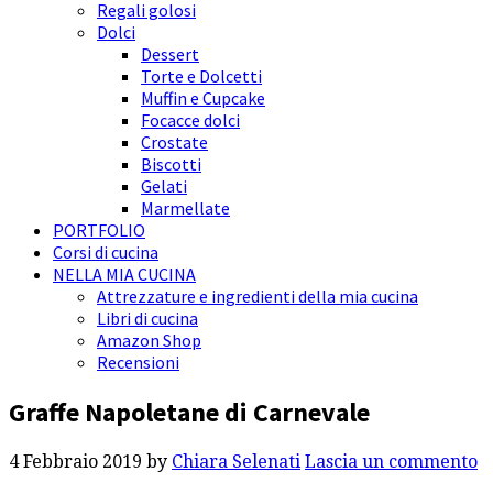
Regali golosi
Dolci
Dessert
Torte e Dolcetti
Muffin e Cupcake
Focacce dolci
Crostate
Biscotti
Gelati
Marmellate
PORTFOLIO
Corsi di cucina
NELLA MIA CUCINA
Attrezzature e ingredienti della mia cucina
Libri di cucina
Amazon Shop
Recensioni
Graffe Napoletane di Carnevale
4 Febbraio 2019
by
Chiara Selenati
Lascia un commento