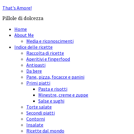
That's Amore!
Pillole di dolcezza
Home
About Me
Media e riconoscimenti
Indice delle ricette
Raccolta di ricette
Aperitivi e fingerfood
Antipasti
Da bere
Pane, pizza, focacce e panini
Primi piatti
Pasta e risotti
Minestre, creme e zuppe
Salse e sughi
Torte salate
Secondi piatti
Contorni
Insalate
Ricette dal mondo