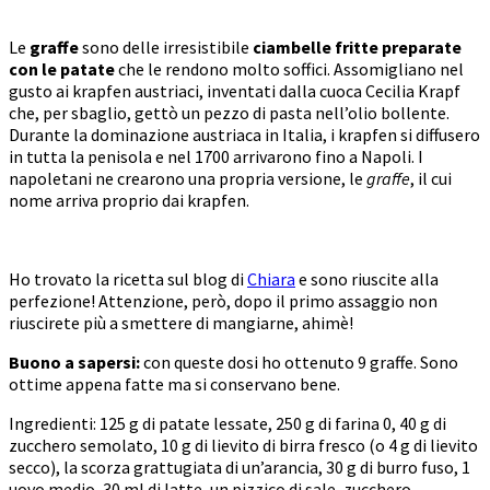
Le
graffe
sono delle irresistibile
ciambelle fritte preparate
con le patate
che le rendono molto soffici. Assomigliano nel
gusto ai krapfen austriaci, inventati dalla cuoca Cecilia Krapf
che, per sbaglio, gettò un pezzo di pasta nell’olio bollente.
Durante la dominazione austriaca in Italia, i krapfen si diffusero
in tutta la penisola e nel 1700 arrivarono fino a Napoli. I
napoletani ne crearono una propria versione, le
graffe
, il cui
nome arriva proprio dai krapfen.
Ho trovato la ricetta sul blog di
Chiara
e sono riuscite alla
perfezione! Attenzione, però, dopo il primo assaggio non
riuscirete più a smettere di mangiarne, ahimè!
Buono a sapersi:
con queste dosi ho ottenuto 9 graffe. Sono
ottime appena fatte ma si conservano bene.
Ingredienti: 125 g di patate lessate, 250 g di farina 0, 40 g di
zucchero semolato, 10 g di lievito di birra fresco (o 4 g di lievito
secco), la scorza grattugiata di un’arancia, 30 g di burro fuso, 1
uovo medio, 30 ml di latte, un pizzico di sale, zucchero