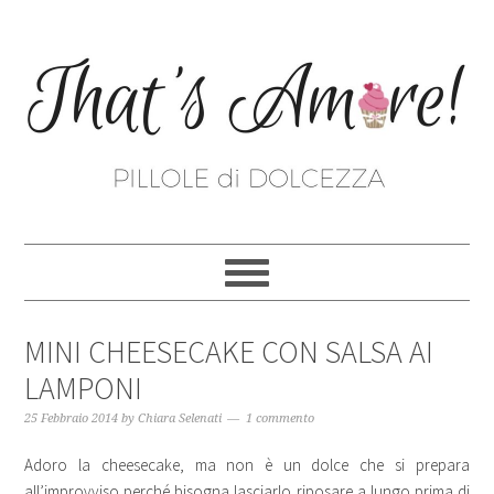
MINI CHEESECAKE CON SALSA AI
LAMPONI
25 Febbraio 2014
by
Chiara Selenati
1 commento
Adoro la cheesecake, ma non è un dolce che si prepara
all’improvviso perché bisogna lasciarlo riposare a lungo prima di