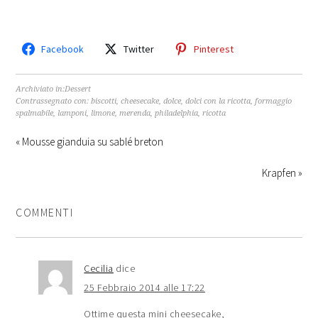
Facebook
Twitter
Pinterest
Archiviato in:
Dessert
Contrassegnato con:
biscotti
,
cheesecake
,
dolce
,
dolci con la ricotta
,
formaggio
spalmabile
,
lamponi
,
limone
,
merenda
,
philadelphia
,
ricotta
« Mousse gianduia su sablé breton
Krapfen »
COMMENTI
Cecilia
dice
25 Febbraio 2014 alle 17:22
Ottime questa mini cheesecake,