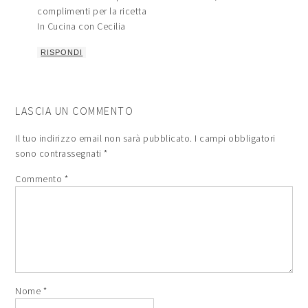
complimenti per la ricetta
In Cucina con Cecilia
RISPONDI
LASCIA UN COMMENTO
Il tuo indirizzo email non sarà pubblicato.
I campi obbligatori
sono contrassegnati
*
Commento
*
Nome
*