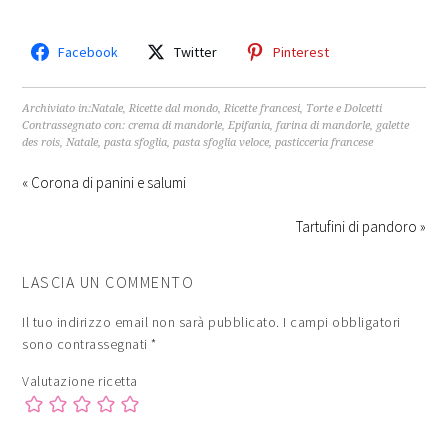
Facebook
Twitter
Pinterest
Archiviato in:
Natale
,
Ricette dal mondo
,
Ricette francesi
,
Torte e Dolcetti
Contrassegnato con:
crema di mandorle
,
Epifania
,
farina di mandorle
,
galette
des rois
,
Natale
,
pasta sfoglia
,
pasta sfoglia veloce
,
pasticceria francese
« Corona di panini e salumi
Tartufini di pandoro »
LASCIA UN COMMENTO
Il tuo indirizzo email non sarà pubblicato.
I campi obbligatori
sono contrassegnati
*
Valutazione ricetta