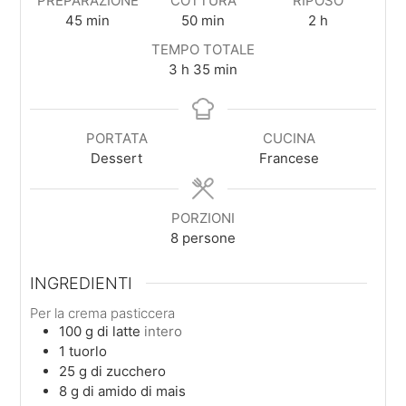
PREPARAZIONE
COTTURA
RIPOSO
minuti
minuti
ore
45
min
50
min
2
h
TEMPO TOTALE
ore
minuti
3
h
35
min
PORTATA
CUCINA
Dessert
Francese
PORZIONI
8
persone
INGREDIENTI
Per la crema pasticcera
100
g
di latte
intero
1
tuorlo
25
g
di zucchero
8
g
di amido di mais