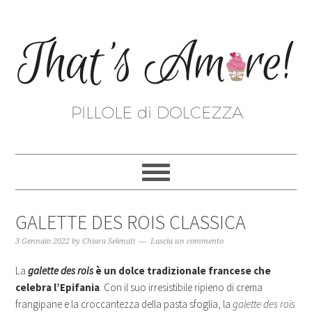
GALETTE DES ROIS CLASSICA
3 Gennaio 2022
by
Chiara Selenati
Lascia un commento
La
galette des rois
è un dolce tradizionale francese che
celebra l’Epifania
. Con il suo irresistibile ripieno di crema
frangipane e la croccantezza della pasta sfoglia, la
galette des rois