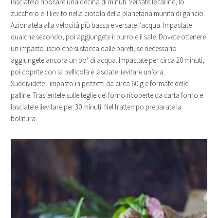
lasciatelo riposare una decina di minuti. Versate le farine, lo
zucchero e il lievito nella ciotola della planetaria munita di gancio.
Azionatela alla velocità più bassa e versate l’acqua. Impastate
qualche secondo, poi aggiungete il burro e il sale. Dovete ottenere
un impasto liscio che si stacca dalle pareti, se necessario
aggiungete ancora un po’ di acqua. Impastate per circa 20 minuti,
poi coprite con la pellicola e lasciate lievitare un’ora.
Suddividete l’impasto in pezzetti da circa 60 g e formate delle
palline. Trasferitele sulle teglie del forno ricoperte da carta forno e
lasciatele lievitare per 30 minuti. Nel frattempo preparate la
bollitura.