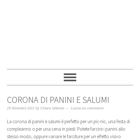
CORONA DI PANINI E SALUMI
29 Dicembre 2021
by
Chiara Selenati
Lascia un commento
La corona di panini e salumi è perfetto per un pic-nic, una festa di
compleanno o per una cena in piedi. Potete farcire i panini allo
stesso modo, oppure variare le farciture per un effetto visivo