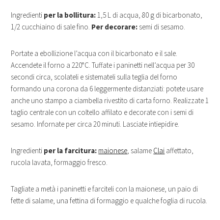
Ingredienti
per la bollitura:
1,5 L di acqua, 80 g di bicarbonato,
1/2 cucchiaino di sale fino.
Per decorare:
semi di sesamo.
Portate a ebollizione l’acqua con il bicarbonato e il sale.
Accendete il forno a 220°C. Tuffate i paninetti nell’acqua per 30
secondi circa, scolateli e sistemateli sulla teglia del forno
formando una corona da 6 leggermente distanziati: potete usare
anche uno stampo a ciambella rivestito di carta forno. Realizzate 1
taglio centrale con un coltello affilato e decorate con i semi di
sesamo. Infornate per circa 20 minuti. Lasciate intiepidire.
Ingredienti
per la farcitura:
maionese
, salame
Clai
affettato,
rucola lavata, formaggio fresco.
Tagliate a metà i paninetti e farciteli con la maionese, un paio di
fette di salame, una fettina di formaggio e qualche foglia di rucola.