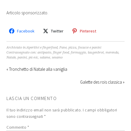
Articolo sponsorizzato.
Facebook
Twitter
Pinterest
Archiviato in:
Aperitivi e fingerfood
,
Pane, pizza, focacce e panini
Contrassegnato con:
antipasto
,
finger food
,
formaggio
,
laugenbrot
,
merenda
,
Natale
,
panini
,
pic-nic
,
salame
,
sesamo
« Tronchetto di Natale alla vaniglia
Galette des rois classica »
LASCIA UN COMMENTO
Il tuo indirizzo email non sarà pubblicato.
I campi obbligatori
sono contrassegnati
*
Commento
*