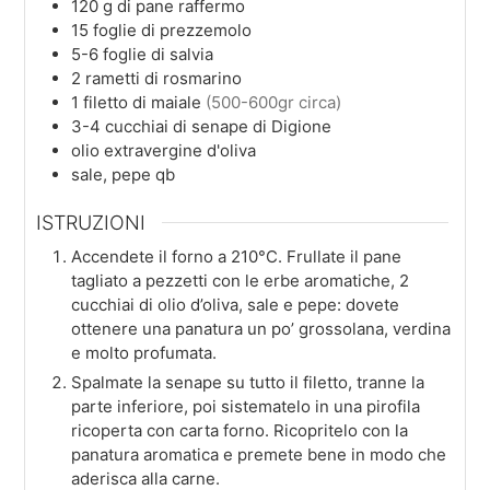
120
g
di pane raffermo
15
foglie
di prezzemolo
5-6
foglie
di salvia
2
rametti
di rosmarino
1
filetto di maiale
(500-600gr circa)
3-4
cucchiai
di senape di Digione
olio extravergine d'oliva
sale, pepe qb
ISTRUZIONI
Accendete il forno a 210°C. Frullate il pane
tagliato a pezzetti con le erbe aromatiche, 2
cucchiai di olio d’oliva, sale e pepe: dovete
ottenere una panatura un po’ grossolana, verdina
e molto profumata.
Spalmate la senape su tutto il filetto, tranne la
parte inferiore, poi sistematelo in una pirofila
ricoperta con carta forno. Ricopritelo con la
panatura aromatica e premete bene in modo che
aderisca alla carne.