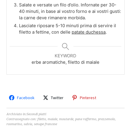
Salate e versate un filo d’olio. Infornate per 30-
40 minuti, in base al vostro forno e ai vostri gusti:
la carne deve rimanere morbida.
Lasciate riposare 5-10 minuti prima di servire il
filetto a fettine, con delle
patate duchessa
.
KEYWORD
erbe aromatiche, filetto di maiale
Facebook
Twitter
Pinterest
Archiviato in:
Secondi piatti
Contrassegnato con:
filetto
,
maiale
,
moutarde
,
pane raffermo
,
prezzemolo
,
rosmarino
,
salvia
,
senape francese