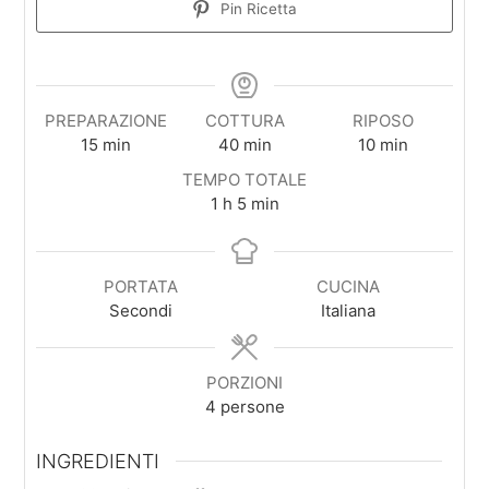
Pin Ricetta
PREPARAZIONE
COTTURA
RIPOSO
minuti
minuti
minuti
15
min
40
min
10
min
TEMPO TOTALE
ora
minuti
1
h
5
min
PORTATA
CUCINA
Secondi
Italiana
PORZIONI
4
persone
INGREDIENTI