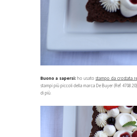
Buono a sapersi:
ho usato
stampo da crostata r
stampi più piccoli della marca De Buyer (Ref. 4708.20). 
di più.