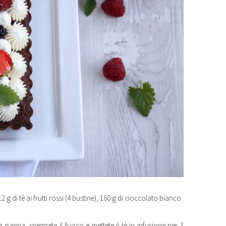
2 g di tè ai frutti rossi (4 bustine), 160 g di cioccolato bianco.
la panna, spegnete il fuoco e mettete il tè in infusione per 3