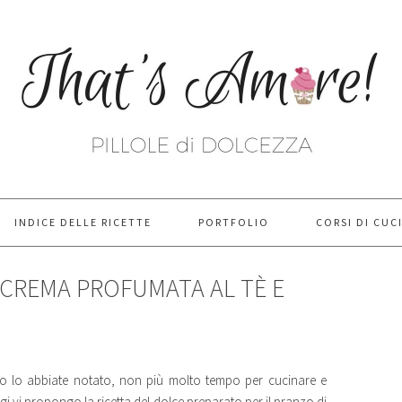
INDICE DELLE RICETTE
PORTFOLIO
CORSI DI CUC
 CREMA PROFUMATA AL TÈ E
do lo abbiate notato, non più molto tempo per cucinare e
 Oggi vi propongo la ricetta del dolce preparato per il pranzo di