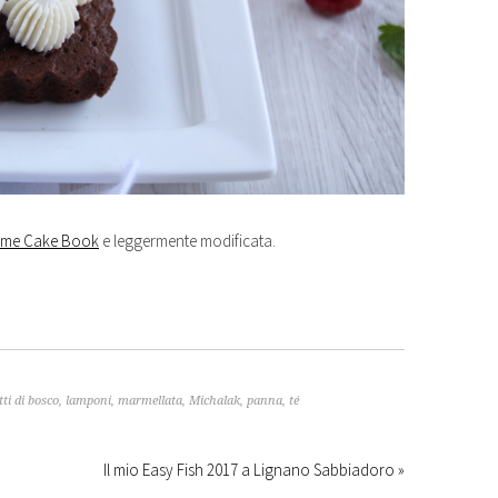
time Cake Book
e leggermente modificata.
tti di bosco
,
lamponi
,
marmellata
,
Michalak
,
panna
,
té
Il mio Easy Fish 2017 a Lignano Sabbiadoro »