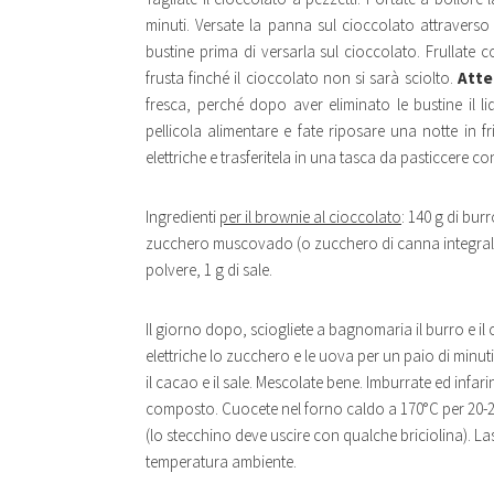
minuti. Versate la panna sul cioccolato attraverso
bustine prima di versarla sul cioccolato. Frullat
frusta finché il cioccolato non si sarà sciolto.
Atte
fresca, perché dopo aver eliminato le bustine il 
pellicola alimentare e fate riposare una notte in f
elettriche e trasferitela in una tasca da pasticcere co
Ingredienti
per il brownie al cioccolato
: 140 g di bur
zucchero muscovado (o zucchero di canna integrale),
polvere, 1 g di sale.
Il giorno dopo, sciogliete a bagnomaria il burro e il
elettriche lo zucchero e le uova per un paio di minuti
il cacao e il sale. Mescolate bene. Imburrate ed infar
composto. Cuocete nel forno caldo a 170°C per 20-25
(lo stecchino deve uscire con qualche briciolina). L
temperatura ambiente.