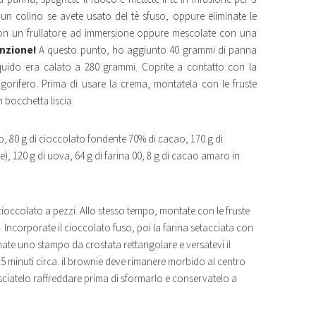
 un colino se avete usato del tè sfuso, oppure eliminate le
e con un frullatore ad immersione oppure mescolate con una
nzione!
A questo punto, ho aggiunto 40 grammi di panna
liquido era calato a 280 grammi. Coprite a contatto con la
rigorifero. Prima di usare la crema, montatela con le fruste
n bocchetta liscia.
ro, 80 g di cioccolato fondente 70% di cacao, 170 g di
 120 g di uova, 64 g di farina 00, 8 g di cacao amaro in
 cioccolato a pezzi. Allo stesso tempo, montate con le fruste
. Incorporate il cioccolato fuso, poi la farina setacciata con
inate uno stampo da crostata rettangolare e versatevi il
 minuti circa: il brownie deve rimanere morbido al centro
asciatelo raffreddare prima di sformarlo e conservatelo a