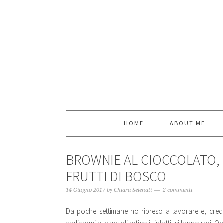
HOME
ABOUT ME
BROWNIE AL CIOCCOLATO,
FRUTTI DI BOSCO
14 Giugno 2017
by
Chiara Selenati
2 commenti
Da poche settimane ho ripreso a lavorare e, cre
dedicarmi al blog: gli articoli, infatti, si fanno rari.