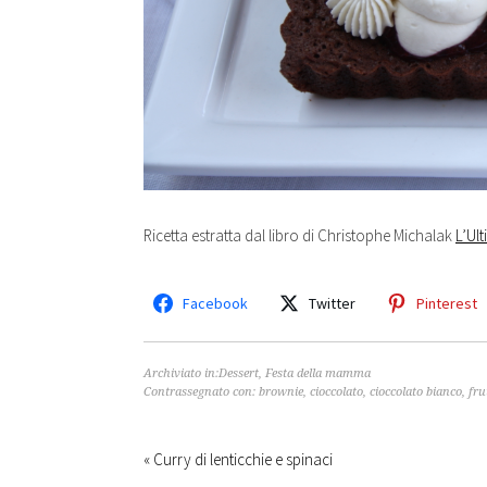
Ricetta estratta dal libro di Christophe Michalak
L’Ul
Facebook
Twitter
Pinterest
Archiviato in:
Dessert
,
Festa della mamma
Contrassegnato con:
brownie
,
cioccolato
,
cioccolato bianco
,
fru
« Curry di lenticchie e spinaci