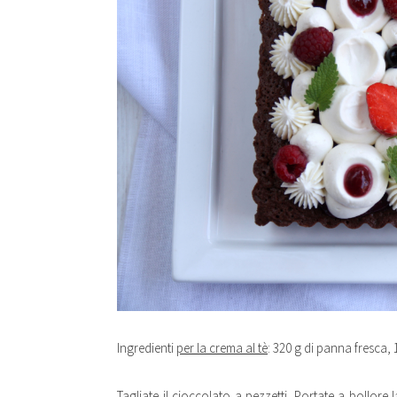
Ingredienti
per la crema al tè
: 320 g di panna fresca, 1
Tagliate il cioccolato a pezzetti. Portate a bollore 