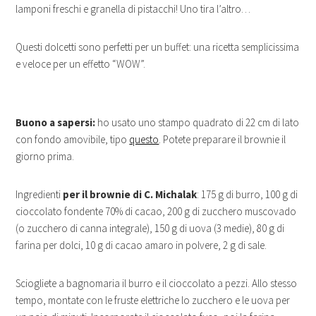
lamponi freschi e granella di pistacchi! Uno tira l’altro…
Questi dolcetti sono perfetti per un buffet: una ricetta semplicissima
e veloce per un effetto “WOW”.
Buono a sapersi:
ho usato uno stampo quadrato di 22 cm di lato
con fondo amovibile, tipo
questo
. Potete preparare il brownie il
giorno prima.
Ingredienti
per il brownie di C. Michalak
: 175 g di burro, 100 g di
cioccolato fondente 70% di cacao, 200 g di zucchero muscovado
(o zucchero di canna integrale), 150 g di uova (3 medie), 80 g di
farina per dolci, 10 g di cacao amaro in polvere, 2 g di sale.
Sciogliete a bagnomaria il burro e il cioccolato a pezzi. Allo stesso
tempo, montate con le fruste elettriche lo zucchero e le uova per