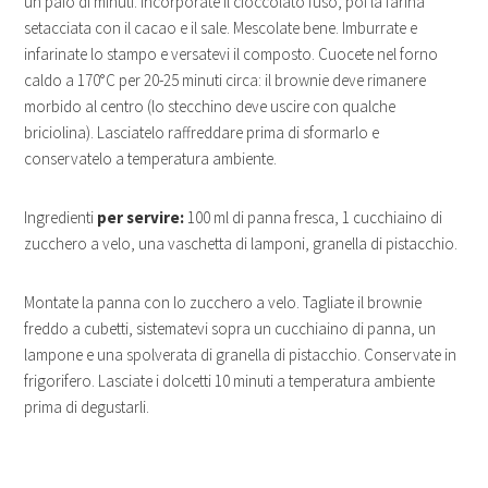
un paio di minuti. Incorporate il cioccolato fuso, poi la farina
setacciata con il cacao e il sale. Mescolate bene. Imburrate e
infarinate lo stampo e versatevi il composto. Cuocete nel forno
caldo a 170°C per 20-25 minuti circa: il brownie deve rimanere
morbido al centro (lo stecchino deve uscire con qualche
briciolina). Lasciatelo raffreddare prima di sformarlo e
conservatelo a temperatura ambiente.
Ingredienti
per servire:
100 ml di panna fresca, 1 cucchiaino di
zucchero a velo, una vaschetta di lamponi, granella di pistacchio.
Montate la panna con lo zucchero a velo. Tagliate il brownie
freddo a cubetti, sistematevi sopra un cucchiaino di panna, un
lampone e una spolverata di granella di pistacchio. Conservate in
frigorifero. Lasciate i dolcetti 10 minuti a temperatura ambiente
prima di degustarli.