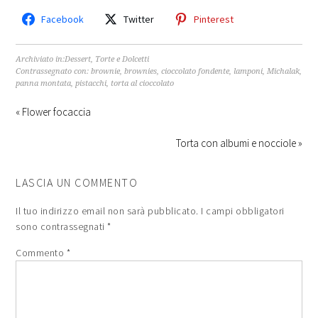
Facebook
Twitter
Pinterest
Archiviato in:
Dessert
,
Torte e Dolcetti
Contrassegnato con:
brownie
,
brownies
,
cioccolato fondente
,
lamponi
,
Michalak
,
panna montata
,
pistacchi
,
torta al cioccolato
« Flower focaccia
Torta con albumi e nocciole »
LASCIA UN COMMENTO
Il tuo indirizzo email non sarà pubblicato.
I campi obbligatori
sono contrassegnati
*
Commento
*