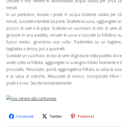
Lessate il riso Venere in abbondante acqua salata per circa 18
minuti.
In un pentolino, lessate i piselli in acqua bollente salata per 10
minuti, scolateli e teneteli da parte. Sbattete le uova, aggiungete un
pizzico di sale e di pepe. Scaldate un cucchiaio di olio di semi di
girasole in una padella, versate le uova e cuocete la frittatina su
fuoco medio, girandola una volta. Trasferitela su un tagliere,
tagliatela a strisce, poi a quadretti.
Scaldate un cucchiaio di olio di semi di girasole nella padella dove
avete cotto la frittata, aggiungete lo scalogno tritato finemente e il
prosciutto. Mescolate, quindi aggiungete la frittata, la salsa di soia
e la salsa di ostriche. Mescolate di nuovo, incorporate infine i
piselli e il riso. Servite immediatamente.
Facebook
Twitter
Pinterest