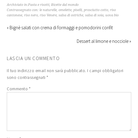
Archiviato in:
Pasta e risotti
,
Ricette dal mondo
Contrassegnato con:
le naturelle
,
omelette
,
piselli
,
prosciutto cotto
,
riso
cantonese
,
riso nero
,
riso Venere
,
salsa di ostriche
,
salsa di soia
,
uova bio
« Bignè salati con crema di formaggi e pomodorini confit
Dessert al limone e nocciole »
LASCIA UN COMMENTO
Il tuo indirizzo email non sarà pubblicato.
I campi obbligatori
sono contrassegnati
*
Commento
*