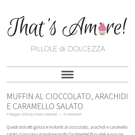
MUFFIN AL CIOCCOLATO, ARACHIDI
E CARAMELLO SALATO
9 Maggio 2014
by
Chiara Selenati
6 commenti
Questi dolcetti golosi e invitanti al cioccolato, arachidi e caramello
salato si lasciano mangiare molto facilmente! Provateli e non ne