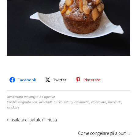
Facebook
Twitter
Pinterest
Archiviato in:
Muffin e Cupcake
Contrassegnato con:
arachidi
,
burro salato
,
caramello
,
cioccolato
,
merenda
,
snickers
« Insalata di patate mimosa
Come congelare gli albumi »