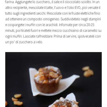
farina. Aggiungete lo zucchero, il sale e il cioccolato sciolto. In un
altro recipiente, mescolate il latte, l’uovo e l’olio EVO, poi versate il
tutto sugli ingredienti secchi. Mescolate con le fruste elettriche fino
ad ottenere un composto omogeneo. Suddividetelo negli stampini
e cospargete i muffin con le arachidi. Infornate per circa 20-25
minuti, poi tirateli fuori e mettete mezzo cucchiaino di caramello su
ogni muffin. Lasciate raffreddare. Prima di servire, spolverateli con
un po’ di zucchero a velo.