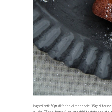
Ingredienti: 50gr di farina di mandorle, 35gr di far
a velo, 75gr di burro fuso, arachidi tostate e salate,