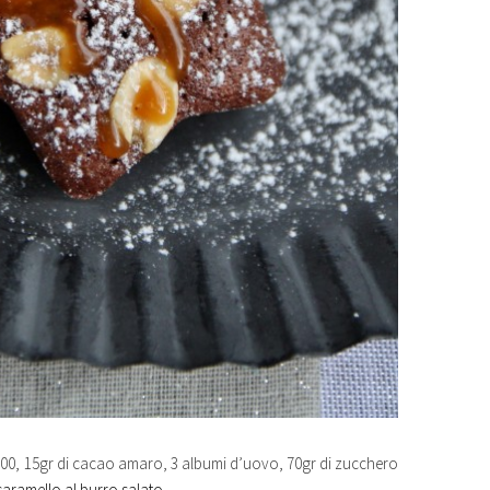
ina 00, 15gr di cacao amaro, 3 albumi d’uovo, 70gr di zucchero
caramello al burro salato
.