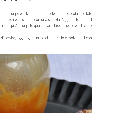
 poi aggiungete la farina di mandorle. In una ciotola montate
le polveri e mescolate con una spatola. Aggiungete quindi il
gli stampi. Aggiungete qualche arachide e cuocete nel forno
ma di servire, aggiungete un filo di caramello e spolverateli con