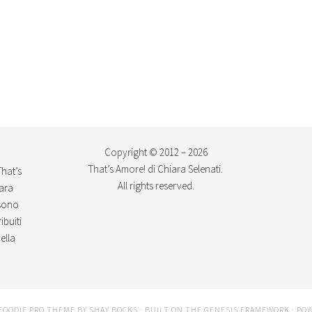
Copyright © 2012 – 2026
That’s Amore! di Chiara Selenati.
That’s
All rights reserved.
iara
ssono
ibuiti
ella
FOODIE PRO THEME
BY
SHAY BOCKS
· BUILT ON THE
GENESIS FRAMEWORK
· PO