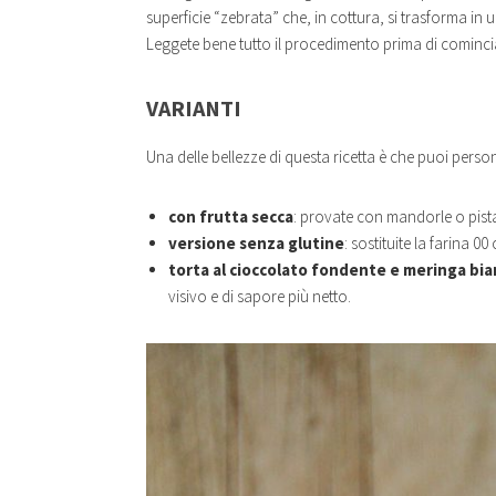
superficie “zebrata” che, in cottura, si trasforma in
Leggete bene tutto il procedimento prima di cominci
VARIANTI
Una delle bellezze di questa ricetta è che puoi person
con frutta secca
: provate con mandorle o pistac
versione senza glutine
: sostituite la farina 0
torta al cioccolato fondente e meringa bia
visivo e di sapore più netto.