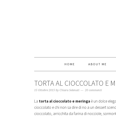
HOME
ABOUT ME
TORTA AL CIOCCOLATO E 
15 Ottobre 2015
by
Chiara Selenati
20 commenti
La
torta al cioccolato e meringa
è un dolce elegan
cioccolato e chi non sa dire di no a un dessert sce
cioccolato, arricchita da farina di nocciole, sormo