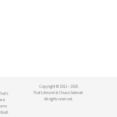
Copyright © 2012 – 2026
That’s Amore! di Chiara Selenati.
That’s
All rights reserved.
iara
ssono
ibuiti