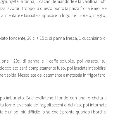
ngete la farina, il cacao, le mandorle e la vanillina. Tutti
za lavorarli troppo: a questo punto la pasta frolla è molle e
alimentare e lasciatela riposare in frigo per 6 ore o, meglio,
olato fondente, 20 cl + 15 cl di panna fresca, 1 cucchiaino di
zione i 20cl di panna e il caffè solubile, poi versateli sul
cioccolato sarà completamente fuso, poi lasciate intiepidire.
e tiepida. Mescolate delicatamente e mettetela in frigorifero.
ampo imburrato. Bucherellatene il fondo con una forchetta e
ta forno e versate dei fagioli secchi o del riso, poi infornate
a è un po’ più difficile: io so che è pronta quando i bordi si