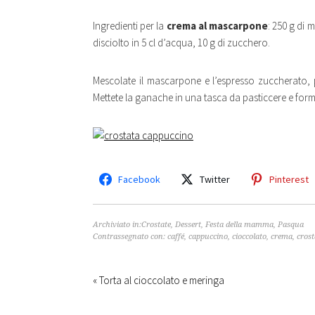
Ingredienti per la
crema al mascarpone
: 250 g di 
disciolto in 5 cl d’acqua, 10 g di zucchero.
Mescolate il mascarpone e l’espresso zuccherato, p
Mettete la ganache in una tasca da pasticcere e format
Facebook
Twitter
Pinterest
Archiviato in:
Crostate
,
Dessert
,
Festa della mamma
,
Pasqua
Contrassegnato con:
caffé
,
cappuccino
,
cioccolato
,
crema
,
crost
« Torta al cioccolato e meringa