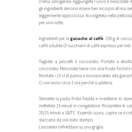
crema omogenea. Aggiungete l’uovo e mescolate. Aggiu
gli ingredienti devono essere ben incorporati ma sen
leggermente appiccicosa. Avvolgetela nella pellicola 
per una notte.
Ingredienti per la
ganache al
caffè
: 250 g di ciocc
caffè solubile (3 cucchiaini di caffè espresso per me).
Tagliate a pezzetti il cioccolato. Portate a ebolli
cioccolato. Mescolate bene con una frusta finché il 
Montate i 15 cl di panna e incorporatela alla ganach
Ci vorranno circa 3 ore perché si addensi.
Stendete la pasta frolla fredda e rivestitene lo st
mettetela 15 minuti in congelatore. Ricopritela di car
20/25 minuti a 180°C. Essendo scura, capire se è cott
staccano da soli dallo stampo.
Lasciatela raffreddare su una griglia.