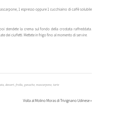
mascarpone, 1 espresso oppure 1 cucchiaino di caffè solubile
oi stendete la crema sul fondo della crostata raffreddata.
e dei ciuffetti. Mettete in frigo fino al momento di servire.
ata
,
dessert
,
frolla
,
ganache
,
mascarpone
,
tarte
Visita al Molino Moras di Trivignano Udinese »