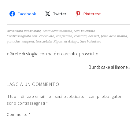
Facebook
Twitter
Pinterest
Archiviato in:
Crostate
,
Festa della mamma
,
San Valentino
Contrassegnato con:
cioccolato
,
confettura
,
crostata
,
dessert
,
festa della mama
,
ganache
,
lamponi
,
Nocciolata
,
Rigoni di Asiago
,
San Valentino
« Girelle di sfoglia con paté di carciofi e prosciutto
Bundt cake al limone »
LASCIA UN COMMENTO
Il tuo indirizzo email non sarà pubblicato.
I campi obbligatori
sono contrassegnati
*
Commento
*