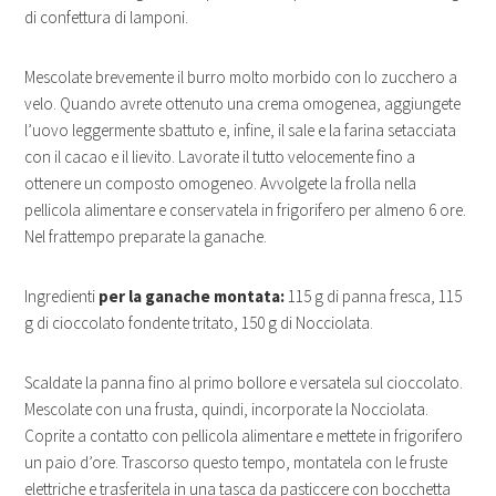
di confettura di lamponi.
Mescolate brevemente il burro molto morbido con lo zucchero a
velo. Quando avrete ottenuto una crema omogenea, aggiungete
l’uovo leggermente sbattuto e, infine, il sale e la farina setacciata
con il cacao e il lievito. Lavorate il tutto velocemente fino a
ottenere un composto omogeneo. Avvolgete la frolla nella
pellicola alimentare e conservatela in frigorifero per almeno 6 ore.
Nel frattempo preparate la ganache.
Ingredienti
per la ganache montata:
115 g di panna fresca, 115
g di cioccolato fondente tritato, 150 g di Nocciolata.
Scaldate la panna fino al primo bollore e versatela sul cioccolato.
Mescolate con una frusta, quindi, incorporate la Nocciolata.
Coprite a contatto con pellicola alimentare e mettete in frigorifero
un paio d’ore. Trascorso questo tempo, montatela con le fruste
elettriche e trasferitela in una tasca da pasticcere con bocchetta