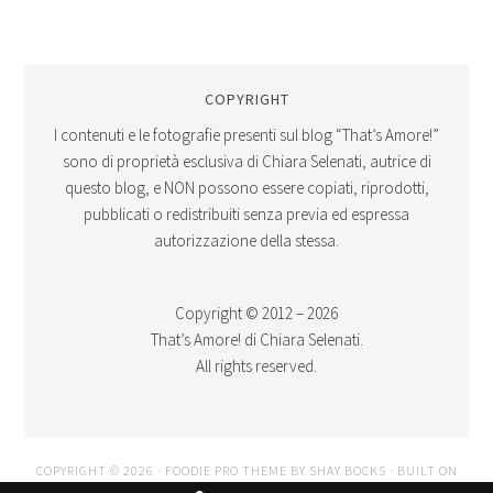
COPYRIGHT
I contenuti e le fotografie presenti sul blog “That’s Amore!”
sono di proprietà esclusiva di Chiara Selenati, autrice di
questo blog, e NON possono essere copiati, riprodotti,
pubblicati o redistribuiti senza previa ed espressa
autorizzazione della stessa.
Copyright © 2012 – 2026
That’s Amore! di Chiara Selenati.
All rights reserved.
COPYRIGHT © 2026 ·
FOODIE PRO THEME
BY
SHAY BOCKS
· BUILT ON
THE
GENESIS FRAMEWORK
· POWERED BY
WORDPRESS