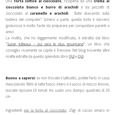
Una
torta soffice al cioccolato
, ricoperta da una
crema al
cioccolato bianco e burro di arachidi
e da pezzetti di
cioccolato al
caramello e arachidi
… State sbavando sulla
tastiera del computer? Scherzi a parte, questa torta è davvero
goduriosa e molto facile da preparare per conquistare parenti e
amici.
La ricetta, che ho leggermente modificata, è estratta dal libro
“
Super gâteaux – qui sera le plus gourmand
“, un libro che
consiglio vivamente se capite il francese. Nel blog troverete altre
ricette estratte da questo splendido libro
QUI
e
QUI
.
Buono a sapersi:
se non trovate il latticello, potete farlo in casa
mescolando 90ml di latte fresco intero e il succo di mezzo limone,
lasciate riposare 10 minuti. Ho usato uno stampo quadrato di 20
cm.
Ingredienti
per la torta al cioccolato
: 25gr di cacao amaro in