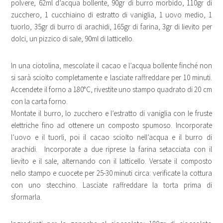
polvere, 62ml d’acqua bollente, 90gr di burro morbido, 110gr di
zucchero, 1 cucchiaino di estratto di vaniglia, 1 uovo medio, 1
tuorlo, 35gr di burro di arachidi, 165gr di farina, 3gr di lievito per
dolci, un pizzico di sale, 90ml di latticello.
In una ciotolina, mescolate il cacao e l’acqua bollente finché non
si sarà sciolto completamente e lasciate raffreddare per 10 minuti.
Accendete il forno a 180°C, rivestite uno stampo quadrato di 20 cm
con la carta forno.
Montate il burro, lo zucchero e l’estratto di vaniglia con le fruste
elettriche fino ad ottenere un composto spumoso. Incorporate
l’uovo e il tuorli, poi il cacao sciolto nell’acqua e il burro di
arachidi. Incorporate a due riprese la farina setacciata con il
lievito e il sale, alternando con il latticello. Versate il composto
nello stampo e cuocete per 25-30 minuti circa: verificate la cottura
con uno stecchino. Lasciate raffreddare la torta prima di
sformarla.