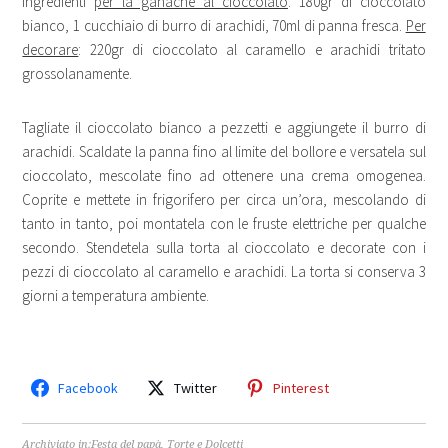
Ingredienti
per la ganache al cioccolato
: 180gr di cioccolato
bianco, 1 cucchiaio di burro di arachidi, 70ml di panna fresca.
Per
decorare
: 220gr di cioccolato al caramello e arachidi tritato
grossolanamente.
Tagliate il cioccolato bianco a pezzetti e aggiungete il burro di
arachidi. Scaldate la panna fino al limite del bollore e versatela sul
cioccolato, mescolate fino ad ottenere una crema omogenea.
Coprite e mettete in frigorifero per circa un’ora, mescolando di
tanto in tanto, poi montatela con le fruste elettriche per qualche
secondo. Stendetela sulla torta al cioccolato e decorate con i
pezzi di cioccolato al caramello e arachidi. La torta si conserva 3
giorni a temperatura ambiente.
Facebook
Twitter
Pinterest
Archiviato in:
Festa del papà
,
Torte e Dolcetti