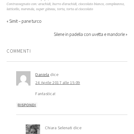
Contrassegnato con:
arachidi
,
burro d'arachidi
,
cioccolato bianco
,
compleanno
,
latticello
,
merenda
,
super gâteau
,
torta
,
torta al cioccolato
« Simit – pane turco
Silene in padella con uvetta e mandorle »
COMMENTI
Daniela
dice
24 Aprile 2017 alle 15:09
Fantastica!
RISPONDI
Chiara Selenati
dice