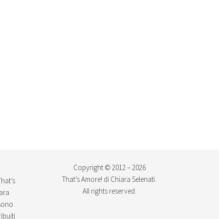
Copyright © 2012 – 2026
That’s Amore! di Chiara Selenati.
That’s
All rights reserved.
iara
ssono
ibuiti