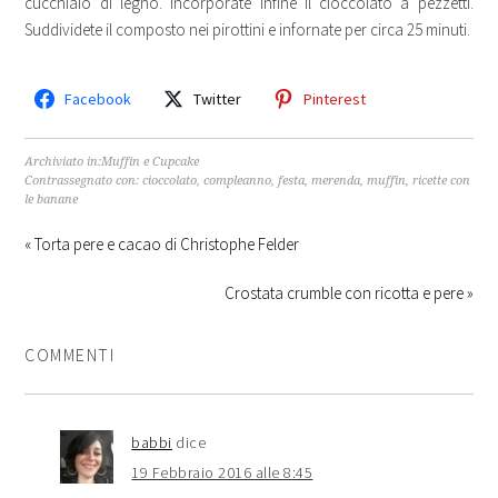
cucchiaio di legno. Incorporate infine il cioccolato a pezzetti.
Suddividete il composto nei pirottini e infornate per circa 25 minuti.
Facebook
Twitter
Pinterest
Archiviato in:
Muffin e Cupcake
Contrassegnato con:
cioccolato
,
compleanno
,
festa
,
merenda
,
muffin
,
ricette con
le banane
« Torta pere e cacao di Christophe Felder
Crostata crumble con ricotta e pere »
COMMENTI
babbi
dice
19 Febbraio 2016 alle 8:45