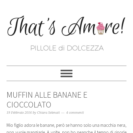
MUFFIN ALLE BANANE E
CIOCCOLATO
19 Febbraio 2016
by
Chiara Selenati
4 commenti
Mio figlio adora le banane, però se hanno solo una macchia nera,
non vuole mangiarle. A volte, non ho neanche il tempo di riporle