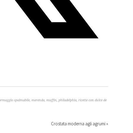
ormaggio spalmabile
,
merenda
,
muffin
,
philadelphia
,
ricette con dulce de
Crostata moderna agli agrumi »