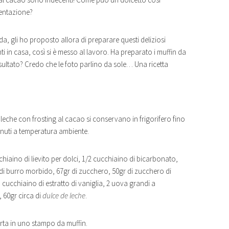
tentazione?
a, gli ho proposto allora di preparare questi deliziosi
enti in casa, così si è messo al lavoro. Ha preparato i muffin da
risultato? Credo che le foto parlino da sole… Una ricetta
leche con frosting al cacao si conservano in frigorifero fino
 minuti a temperatura ambiente.
cchiaino di lievito per dolci, 1/2 cucchiaino di bicarbonato,
r di burro morbido, 67gr di zucchero, 50gr di zucchero di
cucchiaino di estratto di vaniglia, 2 uova grandi a
 60gr circa di
dulce de leche
.
carta in uno stampo da muffin.