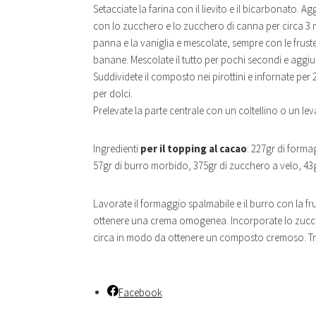
Setacciate la farina con il lievito e il bicarbonato. Ag
con lo zucchero e lo zucchero di canna per circa 3 
panna e la vaniglia e mescolate, sempre con le fruste 
banane. Mescolate il tutto per pochi secondi e aggiun
Suddividete il composto nei pirottini e infornate per 2
per dolci.
Prelevate la parte centrale con un coltellino o un leva
Ingredienti
per il topping al cacao
: 227gr di forma
57gr di burro morbido, 375gr di zucchero a velo, 43
Lavorate il formaggio spalmabile e il burro con la frus
ottenere una crema omogenea. Incorporate lo zuccher
circa in modo da ottenere un composto cremoso. Tras
Facebook