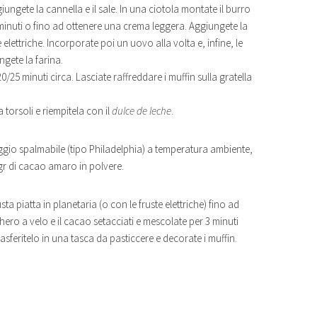
giungete la cannella e il sale. In una ciotola montate il burro
minuti o fino ad ottenere una crema leggera. Aggiungete la
elettriche. Incorporate poi un uovo alla volta e, infine, le
gete la farina.
0/25 minuti circa. Lasciate raffreddare i muffin sulla gratella
 torsoli e riempitela con il
dulce de leche
.
ggio spalmabile (tipo Philadelphia) a temperatura ambiente,
gr di cacao amaro in polvere.
ta piatta in planetaria (o con le fruste elettriche) fino ad
o a velo e il cacao setacciati e mescolate per 3 minuti
feritelo in una tasca da pasticcere e decorate i muffin.