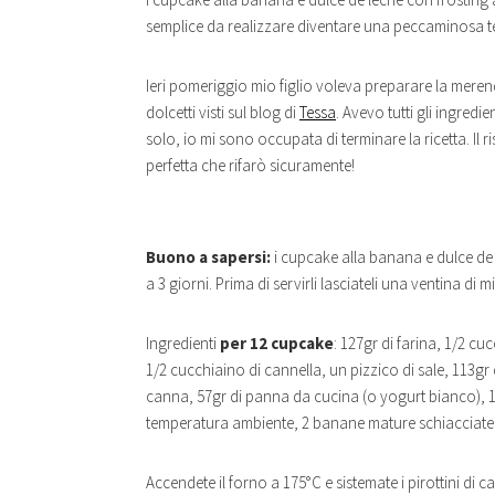
semplice da realizzare diventare una peccaminosa 
Ieri pomeriggio mio figlio voleva preparare la merend
dolcetti visti sul blog di
Tessa
. Avevo tutti gli ingredi
solo, io mi sono occupata di terminare la ricetta. Il 
perfetta che rifarò sicuramente!
Buono a sapersi:
i cupcake alla banana e dulce de 
a 3 giorni. Prima di servirli lasciateli una ventina di
Ingredienti
per 12 cupcake
: 127gr di farina, 1/2 cu
1/2 cucchiaino di cannella, un pizzico di sale, 113g
canna, 57gr di panna da cucina (o yogurt bianco), 1 
temperatura ambiente, 2 banane mature schiacciate,
Accendete il forno a 175°C e sistemate i pirottini di 