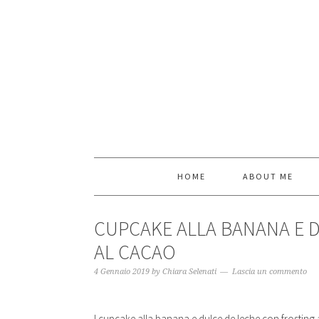
HOME
ABOUT ME
CUPCAKE ALLA BANANA E 
AL CACAO
4 Gennaio 2019
by
Chiara Selenati
Lascia un commento
I cupcake alla banana e dulce de leche con frosting