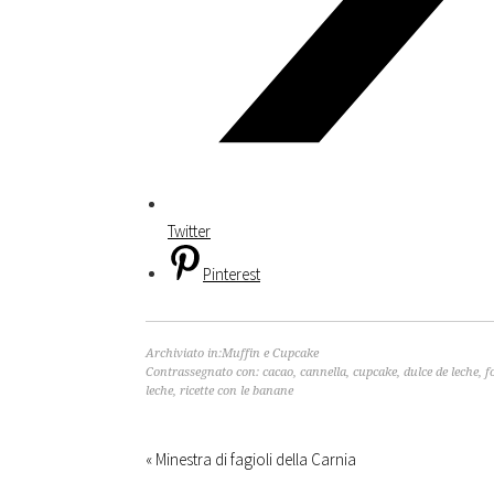
Twitter
Pinterest
Archiviato in:
Muffin e Cupcake
Contrassegnato con:
cacao
,
cannella
,
cupcake
,
dulce de leche
,
f
leche
,
ricette con le banane
« Minestra di fagioli della Carnia