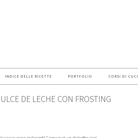
INDICE DELLE RICETTE
PORTFOLIO
CORSI DI CUC
DULCE DE LECHE CON FROSTING
 al cacao sono indecenti! Come può un dolcetto così