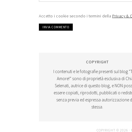
Accetto i cookie secondo i termini della
Privacy & 
COPYRIGHT
I contenuti e le fotografie presenti sul blog “
Amore!” sono di proprietà esclusiva di Ch
Selenati, autrice di questo blog, e NON po
essere copiati, riprodotti, pubblicati o redistr
senza previa ed espressa autorizzazione d
stessa.
COPYRIGHT © 2026 ·