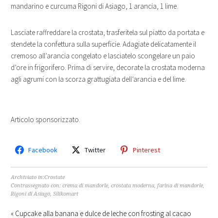
mandarino e curcuma Rigoni di Asiago, 1 arancia, 1 lime.
Lasciate raffreddare la crostata, trasferitela sul piatto da portata e
stendete la confettura sulla superficie. Adagiate delicatamente il
cremoso all’arancia congelato e lasciatelo scongelare un paio
d’ore in frigorifero. Prima di servire, decorate la crostata moderna
agli agrumi con la scorza grattugiata dell’arancia e del lime.
Articolo sponsorizzato.
Facebook
Twitter
Pinterest
Archiviato in:
Crostate
Contrassegnato con:
crema di mandorle
,
crostata moderna
,
farina di mandorle
,
Rigoni di Asiago
,
Silikomart
« Cupcake alla banana e dulce de leche con frosting al cacao