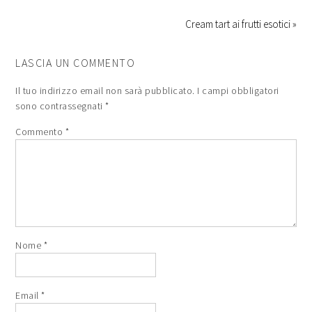
Cream tart ai frutti esotici »
LASCIA UN COMMENTO
Il tuo indirizzo email non sarà pubblicato.
I campi obbligatori
sono contrassegnati
*
Commento
*
Nome
*
Email
*