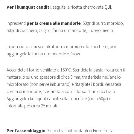
Per i kumquat canditi
, seguite la ricetta che trovate
QUI
.
Ingredienti
per la crema alle mandorle
: 50gr di burro morbido,
50gr di zucchero, 50gr di farina di mandorle, 1 uovo medio.
In una ciotola mescolate il burro morbido e lo zucchero, poi
aggiungete la farina di mandorle e l’uovo.
Accendete il forno ventilato a 160°C. Stendete la pasta frolla con il
mattarello su uno spessore di circa 3 mm, trasferitela nell’anello
microforato (non serve imburrarlo) e ritagliate i bordi. Versatela
crema di mandorle, livellandola con il dorso di un cucchiaio.
Aggiungete i kumquat canditi sulla superficie (circa 50gr) e
infornate per circa 25 minuti.
Per l’assemblaggio
: 3 cucchiai abbondanti di Fiordifrutta