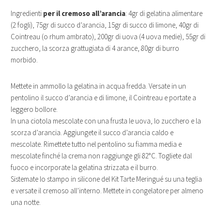
Ingredienti
per il cremoso all’arancia
: 4gr di gelatina alimentare
(2 fogli), 75gr di succo d’arancia, 15gr di succo di limone, 40gr di
Cointreau (o rhum ambrato), 200gr di uova (4 uova medie), 55gr di
zucchero, la scorza grattugiata di 4 arance, 80gr di burro
morbido.
Mettete in ammollo la gelatina in acqua fredda. Versate in un
pentolino il succo d’arancia e di limone, il Cointreau e portate a
leggero bollore.
In una ciotola mescolate con una frusta le uova, lo zucchero e la
scorza d’arancia. Aggiungete il succo d’arancia caldo e
mescolate. Rimettete tutto nel pentolino su fiamma media e
mescolate finché la crema non raggiunge gli 82°C. Togliete dal
fuoco e incorporate la gelatina strizzata e il burro.
Sistemate lo stampo in silicone del Kit Tarte Meringué su una teglia
e versate il cremoso all’interno. Mettete in congelatore per almeno
una notte.