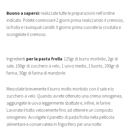
Buono a sapersi:
realizzate tutte le preparazioni nell’ordine
indicato. Potete cominciare 2 giorni prima realizzando il cremoso,
la frolla e i kumquat canditi. Il giorno prima cuocete la crostata e
scongelate il cremoso.
Ingredienti
per la pasta frolla
: 125gr di burro morbido, 2gr di
sale, 100gr di zucchero a velo, 1 uovo medio, 1 tuorlo, 200gr di
farina, 50gr di farina di mandorle.
Mescolate brevemente il burro molto morbido con il sale e lo
zucchero a velo. Quando avrete ottenuto una crema omogenea,
aggiungete le uova leggermente sbattute e, infine, le farine.
Lavorate il tutto velocemente fino ad ottenere un composto
omogeneo. Avvolgete il panetto di pasta frolla nella pellicola
alimentare e conservatela in frigorifero per una notte.