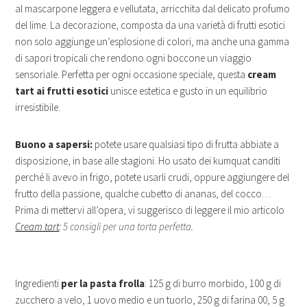
al mascarpone leggera e vellutata, arricchita dal delicato profumo
del lime. La decorazione, composta da una varietà di frutti esotici
non solo aggiunge un’esplosione di colori, ma anche una gamma
di sapori tropicali che rendono ogni boccone un viaggio
sensoriale. Perfetta per ogni occasione speciale, questa
cream
tart ai frutti esotici
unisce estetica e gusto in un equilibrio
irresistibile.
Buono a sapersi:
potete usare qualsiasi tipo di frutta abbiate a
disposizione, in base alle stagioni. Ho usato dei kumquat canditi
perché li avevo in frigo, potete usarli crudi, oppure aggiungere del
frutto della passione, qualche cubetto di ananas, del cocco…
Prima di mettervi all’opera, vi suggerisco di leggere il mio articolo
Cream tart
: 5 consigli per una torta perfetta.
Ingredienti
per la pasta frolla
: 125 g di burro morbido, 100 g di
zucchero a velo, 1 uovo medio e un tuorlo, 250 g di farina 00, 5 g