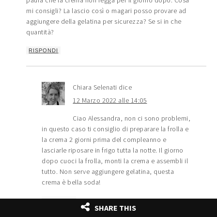
paura che la crema non regga per il giorno dopo. Cosa
mi consigli? La lascio così o magari posso provare ad
aggiungere della gelatina per sicurezza? Se si in che
quantità?
RISPONDI
Chiara Selenati
dice
12 Marzo 2022 alle 14:05
Ciao Alessandra, non ci sono problemi,
in questo caso ti consiglio di preparare la frolla e
la crema 2 giorni prima del compleanno e
lasciarle riposare in frigo tutta la notte. Il giorno
dopo cuoci la frolla, monti la crema e assembli il
tutto. Non serve aggiungere gelatina, questa
crema è bella soda!
RISPONDI
SHARE THIS