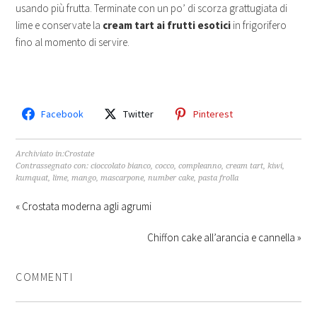
usando più frutta. Terminate con un po’ di scorza grattugiata di
lime e conservate la
cream tart ai frutti esotici
in frigorifero
fino al momento di servire.
Facebook
Twitter
Pinterest
Archiviato in:
Crostate
Contrassegnato con:
cioccolato bianco
,
cocco
,
compleanno
,
cream tart
,
kiwi
,
kumquat
,
lime
,
mango
,
mascarpone
,
number cake
,
pasta frolla
« Crostata moderna agli agrumi
Chiffon cake all’arancia e cannella »
COMMENTI