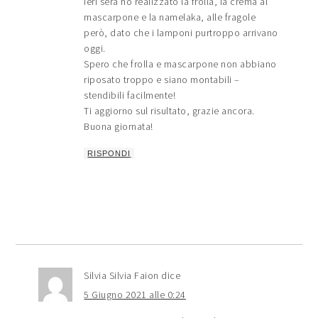
Ieri sera ho realizzato la frolla, la crema al
mascarpone e la namelaka, alle fragole
però, dato che i lamponi purtroppo arrivano
oggi.
Spero che frolla e mascarpone non abbiano
riposato troppo e siano montabili –
stendibili facilmente!
Ti aggiorno sul risultato, grazie ancora.
Buona giornata!
RISPONDI
Silvia Silvia Faion
dice
5 Giugno 2021 alle 0:24