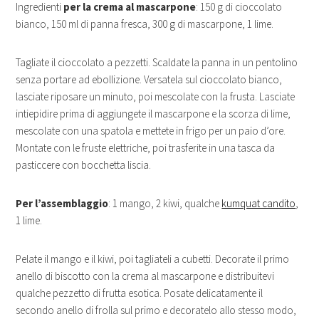
Ingredienti
per la crema al mascarpone
: 150 g di cioccolato
bianco, 150 ml di panna fresca, 300 g di mascarpone, 1 lime.
Tagliate il cioccolato a pezzetti. Scaldate la panna in un pentolino
senza portare ad ebollizione. Versatela sul cioccolato bianco,
lasciate riposare un minuto, poi mescolate con la frusta. Lasciate
intiepidire prima di aggiungete il mascarpone e la scorza di lime,
mescolate con una spatola e mettete in frigo per un paio d’ore.
Montate con le fruste elettriche, poi trasferite in una tasca da
pasticcere con bocchetta liscia.
Per l’assemblaggio
: 1 mango, 2 kiwi, qualche
kumquat candito
,
1 lime.
Pelate il mango e il kiwi, poi tagliateli a cubetti. Decorate il primo
anello di biscotto con la crema al mascarpone e distribuitevi
qualche pezzetto di frutta esotica. Posate delicatamente il
secondo anello di frolla sul primo e decoratelo allo stesso modo,