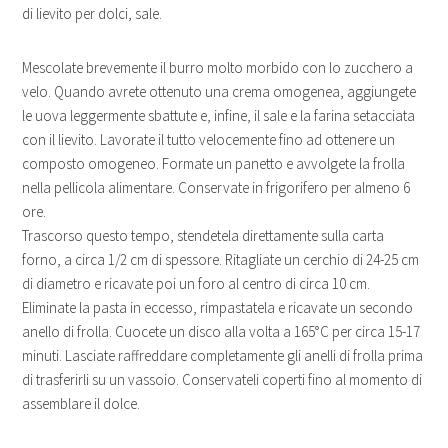
di lievito per dolci, sale.
Mescolate brevemente il burro molto morbido con lo zucchero a
velo. Quando avrete ottenuto una crema omogenea, aggiungete
le uova leggermente sbattute e, infine, il sale e la farina setacciata
con il lievito. Lavorate il tutto velocemente fino ad ottenere un
composto omogeneo. Formate un panetto e avvolgete la frolla
nella pellicola alimentare. Conservate in frigorifero per almeno 6
ore.
Trascorso questo tempo, stendetela direttamente sulla carta
forno, a circa 1/2 cm di spessore. Ritagliate un cerchio di 24-25 cm
di diametro e ricavate poi un foro al centro di circa 10 cm.
Eliminate la pasta in eccesso, rimpastatela e ricavate un secondo
anello di frolla. Cuocete un disco alla volta a 165°C per circa 15-17
minuti. Lasciate raffreddare completamente gli anelli di frolla prima
di trasferirli su un vassoio. Conservateli coperti fino al momento di
assemblare il dolce.