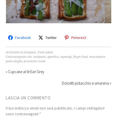
Facebook
Twitter
Pinterest
Archiviato in:
Antipasti
,
Torte salate
Contrassegnato con:
antipasto
,
aperitivo
,
asparagi
,
finger food
,
mascarpone
,
pasta sfoglia
,
prosciutto crudo
« Cupcake al tè Earl Grey
Dolcetti pistacchio e amarena »
LASCIA UN COMMENTO
Il tuo indirizzo email non sarà pubblicato.
I campi obbligatori
sono contrassegnati
*