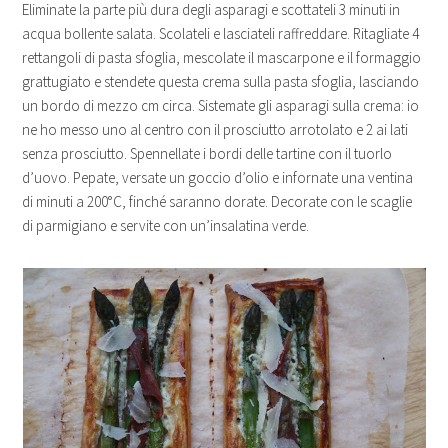
Eliminate la parte più dura degli asparagi e scottateli 3 minuti in
acqua bollente salata. Scolateli e lasciateli raffreddare. Ritagliate 4
rettangoli di pasta sfoglia, mescolate il mascarpone e il formaggio
grattugiato e stendete questa crema sulla pasta sfoglia, lasciando
un bordo di mezzo cm circa. Sistemate gli asparagi sulla crema: io
ne ho messo uno al centro con il prosciutto arrotolato e 2 ai lati
senza prosciutto. Spennellate i bordi delle tartine con il tuorlo
d’uovo. Pepate, versate un goccio d’olio e infornate una ventina
di minuti a 200°C, finché saranno dorate. Decorate con le scaglie
di parmigiano e servite con un’insalatina verde.