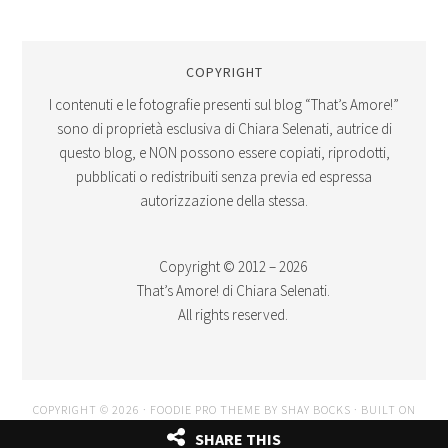
COPYRIGHT
I contenuti e le fotografie presenti sul blog “That’s Amore!”
sono di proprietà esclusiva di Chiara Selenati, autrice di
questo blog, e NON possono essere copiati, riprodotti,
pubblicati o redistribuiti senza previa ed espressa
autorizzazione della stessa.
Copyright © 2012 – 2026
That’s Amore! di Chiara Selenati.
All rights reserved.
COPYRIGHT © 2026 ·
FOODIE PRO THEME
BY
SHAY BOCKS
· BUILT ON
THE
GENESIS FRAMEWORK
· POWERED BY
WORDPRESS
SHARE THIS