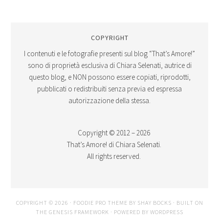
COPYRIGHT
I contenuti e le fotografie presenti sul blog “That’s Amore!”
sono di proprietà esclusiva di Chiara Selenati, autrice di
questo blog, e NON possono essere copiati, riprodotti,
pubblicati o redistribuiti senza previa ed espressa
autorizzazione della stessa.
Copyright © 2012 – 2026
That’s Amore! di Chiara Selenati.
All rights reserved.
COPYRIGHT © 2026 ·
FOODIE PRO THEME
BY
SHAY BOCKS
· BUILT ON
THE
GENESIS FRAMEWORK
· POWERED BY
WORDPRESS