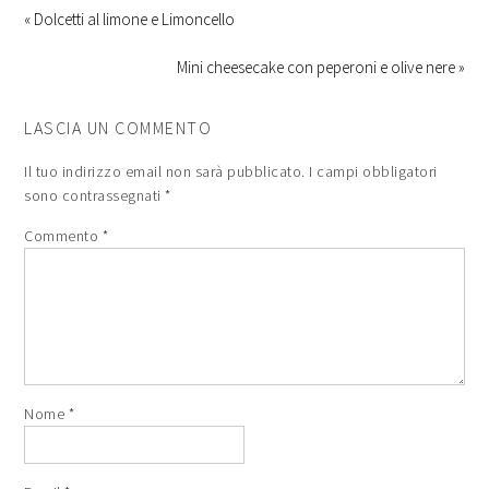
« Dolcetti al limone e Limoncello
Mini cheesecake con peperoni e olive nere »
LASCIA UN COMMENTO
Il tuo indirizzo email non sarà pubblicato.
I campi obbligatori
sono contrassegnati
*
Commento
*
Nome
*