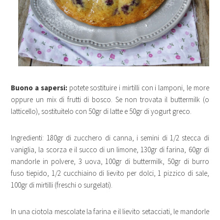
Buono a sapersi:
potete sostituire i mirtilli con i lamponi, le more
oppure un mix di frutti di bosco. Se non trovata il buttermilk (o
latticello), sostituitelo con 50gr di latte e 50gr di yogurt greco.
Ingredienti: 180gr di zucchero di canna, i semini di 1/2 stecca di
vaniglia, la scorza e il succo di un limone, 130gr di farina, 60gr di
mandorle in polvere, 3 uova, 100gr di buttermilk, 50gr di burro
fuso tiepido, 1/2 cucchiaino di lievito per dolci, 1 pizzico di sale,
100gr di mirtilli (freschi o surgelati).
In una ciotola mescolate la farina e il lievito setacciati, le mandorle