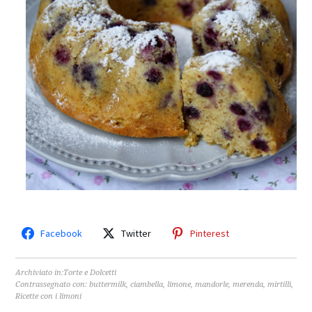
Facebook
Twitter
Pinterest
Archiviato in:
Torte e Dolcetti
Contrassegnato con:
buttermilk
,
ciambella
,
limone
,
mandorle
,
merenda
,
mirtilli
,
Ricette con i limoni