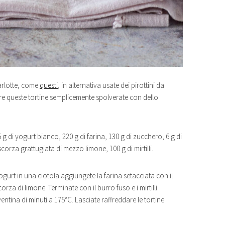
arlotte, come
questi
, in alternativa usate dei pirottini da
vire queste tortine semplicemente spolverate con dello
 g di yogurt bianco, 220 g di farina, 130 g di zucchero, 6 g di
 scorza grattugiata di mezzo limone, 100 g di mirtilli.
 yogurt in una ciotola aggiungete la farina setacciata con il
orza di limone. Terminate con il burro fuso e i mirtilli.
ntina di minuti a 175°C. Lasciate raffreddare le tortine