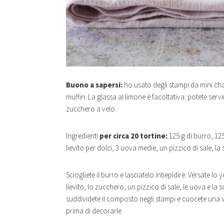
Buono a sapersi:
ho usato degli stampi da mini ch
muffin. La glassa al limone è facoltativa: potete ser
zucchero a velo.
Ingredienti
per circa 20 tortine:
125 g di burro, 125
lievito per dolci, 3 uova medie, un pizzico di sale, la
Sciogliete il burro e lasciatelo intiepidire. Versate lo
lievito, lo zucchero, un pizzico di sale, le uova e la sc
suddividete il composto negli stampi e cuocete una ve
prima di decorarle.