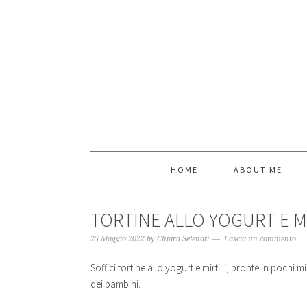
HOME
ABOUT ME
TORTINE ALLO YOGURT E MI
25 Maggio 2022
by
Chiara Selenati
Lascia un commento
Soffici tortine allo yogurt e mirtilli, pronte in pochi
dei bambini.