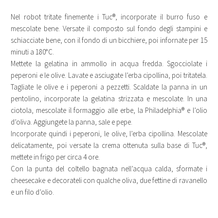
Nel robot tritate finemente i Tuc®, incorporate il burro fuso e
mescolate bene. Versate il composto sul fondo degli stampini e
schiacciate bene, con il fondo di un bicchiere, poi infornate per 15
minuti a 180°C.
Mettete la gelatina in ammollo in acqua fredda. Sgocciolate i
peperoni e le olive. Lavate e asciugate l’erba cipollina, poi tritatela.
Tagliate le olive e i peperoni a pezzetti. Scaldate la panna in un
pentolino, incorporate la gelatina strizzata e mescolate. In una
ciotola, mescolate il formaggio alle erbe, la Philadelphia® e l’olio
d’oliva. Aggiungete la panna, sale e pepe.
Incorporate quindi i peperoni, le olive, l’erba cipollina. Mescolate
delicatamente, poi versate la crema ottenuta sulla base di Tuc®,
mettete in frigo per circa 4 ore.
Con la punta del coltello bagnata nell’acqua calda, sformate i
cheesecake e decorateli con qualche oliva, due fettine di ravanello
e un filo d’olio.