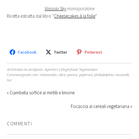
Vassoio Sky
monoporzione
Ricetta estratta dal libro “
Cheesecakes à la folie
“.
Facebook
Twitter
Pinterest
Archiviato in:
Antipasti
,
Aperitivi e fingerfood
,
Vegetariano
Contrassegnato con:
cheesecake
,
olive
,
panna
,
peperoni
,
philadelphia
,
ravanelli
,
tuc
« Ciambella soffice ai mirtilli e limone
Focaccia ai cereali vegetariana »
COMMENTI