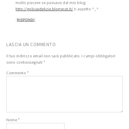
molto piacere se passassi dal mio blog:
http://golosedelizie.blogspot.it/
ti aspetto ^_^
RISPONDI
LASCIA UN COMMENTO
Il tuo indirizzo email non sarà pubblicato.
I campi obbligatori
sono contrassegnati
*
Commento
*
Nome
*