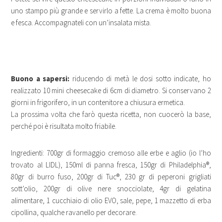
uno stampo più grande e servirlo a fette. La crema è molto buona
e fesca. Accompagnateli con un’insalata mista.
Buono a sapersi:
riducendo di metà le dosi sotto indicate, ho
realizzato 10 mini cheesecake di 6cm di diametro. Si conservano 2
giorni in frigorifero, in un contenitore a chiusura ermetica.
La prossima volta che farò questa ricetta, non cuocerò la base,
perché poi è risultata molto friabile.
Ingredienti: 700gr di formaggio cremoso alle erbe e aglio (io l’ho
trovato al LIDL), 150ml di panna fresca, 150gr di Philadelphia®,
80gr di burro fuso, 200gr di Tuc®, 230 gr di peperoni grigliati
sott’olio, 200gr di olive nere snocciolate, 4gr di gelatina
alimentare, 1 cucchiaio di olio EVO, sale, pepe, 1 mazzetto di erba
cipollina, qualche ravanello per decorare.