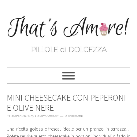
MINI CHEESECAKE CON PEPERONI
E OLIVE NERE
31 Marzo 2014
by
Chiara Selenati
2 commenti
Una ricetta golosa e fresca, ideale per un pranzo in terrazza…
Potete servire questo cheesecake in porzioni individuali o farlo in