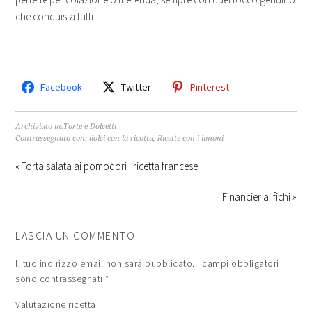
che conquista tutti.
Facebook
Twitter
Pinterest
Archiviato in:
Torte e Dolcetti
Contrassegnato con:
dolci con la ricotta
,
Ricette con i limoni
« Torta salata ai pomodori | ricetta francese
Financier ai fichi »
LASCIA UN COMMENTO
Il tuo indirizzo email non sarà pubblicato.
I campi obbligatori
sono contrassegnati
*
Valutazione ricetta