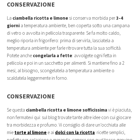
CONSERVAZIONE
La
ciambella ricotta e limone
si conserva morbida per
3-4
giorni
a temperatura ambiente, ben coperta sotto una campana
di vetro o avvolta in pellicola trasparente. Se fa molto caldo,
meglio riporla in frigorifero: prima di servirla, lasciatela a
temperatura ambiente per farle ritrovare tutta la sua sofficità.
Potete anche
congelarla a fette
: avvolgete ogni fetta in
pellicola e poi in un sacchetto per alimenti. Si mantiene fino a 2
mesi; al bisogno, scongelatela a temperatura ambiente o
scaldatela leggermente in forno.
CONSERVAZIONE
Se questa
ciambella ricotta e limone sofficissima
vi è piaciuta,
non fermatevi qui: sul blog trovate tante altre idee con cui giocare
tra morbidezza e profumo. Vi consiglio di dare un’occhiata alle
mie
torte al limone
e ai
dolci con la ricotta
: ricette semplici,
perfette per colazione o merenda, sempre con quel tocco genuino