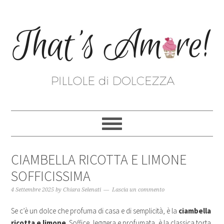
CIAMBELLA RICOTTA E LIMONE
SOFFICISSIMA
4 Settembre 2025
by
Chiara Selenati
Lascia un commento
Se c’è un dolce che profuma di casa e di semplicità, è la
ciambella
ricotta e limone
. Soffice, leggera e profumata, è la classica torta