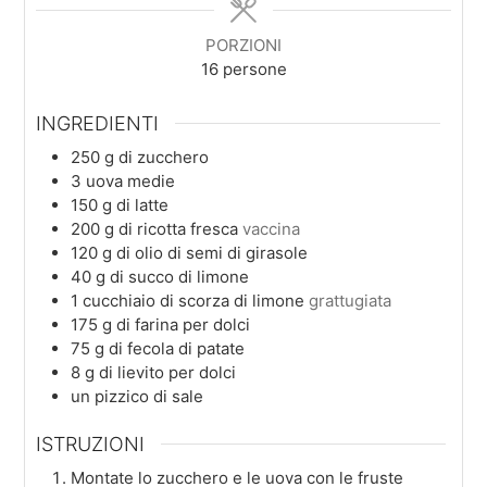
PORZIONI
16
persone
INGREDIENTI
250
g
di zucchero
3
uova medie
150
g
di latte
200
g
di ricotta fresca
vaccina
120
g
di olio di semi di girasole
40
g
di succo di limone
1
cucchiaio
di scorza di limone
grattugiata
175
g
di farina per dolci
75
g
di fecola di patate
8
g
di lievito per dolci
un
pizzico
di sale
ISTRUZIONI
Montate lo zucchero e le uova con le fruste