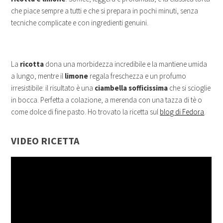
che piace sempre a tutti e che si prepara in pochi minuti, senza
tecniche complicate e con ingredienti genuini.
La
ricotta
dona una morbidezza incredibile e la mantiene umida
a lungo, mentre il
limone
regala freschezza e un profumo
irresistibile: il risultato è una
ciambella sofficissima
che si scioglie
in bocca. Perfetta a colazione, a merenda con una tazza di tè o
come dolce di fine pasto. Ho trovato la ricetta sul
blog di Fedora
.
VIDEO RICETTA