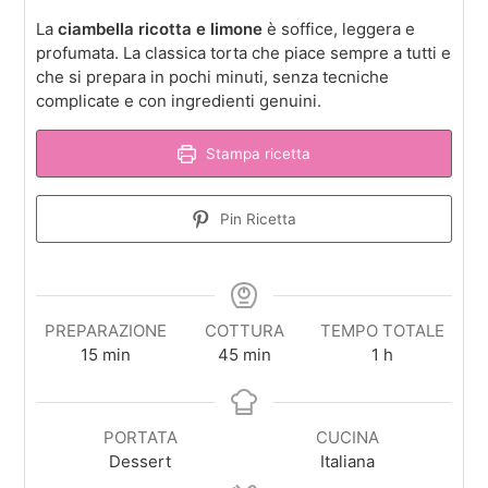
La
ciambella ricotta e limone
è soffice, leggera e
profumata. La classica torta che piace sempre a tutti e
che si prepara in pochi minuti, senza tecniche
complicate e con ingredienti genuini.
Stampa ricetta
Pin Ricetta
PREPARAZIONE
COTTURA
TEMPO TOTALE
minuti
minuti
ora
15
min
45
min
1
h
PORTATA
CUCINA
Dessert
Italiana