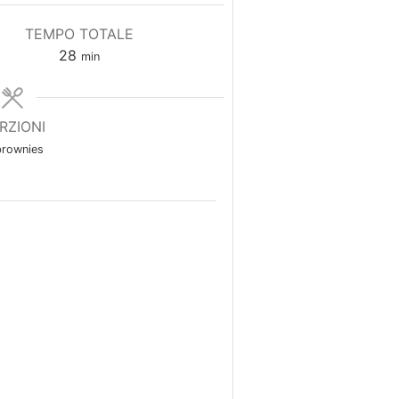
TEMPO TOTALE
minuti
28
min
RZIONI
brownies