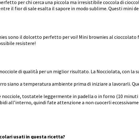
perfetto per chi cerca una piccola ma irresistibile coccola di ciocc
tre il fior di sale esalta il sapore in modo sublime. Questi mini d
ies sono il dolcetto perfetto per voi! Mini brownies al cioccolato 
ossibile resistere!
occiole di qualità per un miglior risultato. La Nocciolata, con la 
urro siano a temperatura ambiente prima di iniziare a lavorarli. 
le nocciole, tostatele leggermente in padella o in forno (10 minuti
di all’interno, quindi fate attenzione a non cuocerli eccessivamen
olari usati in questa ricetta?