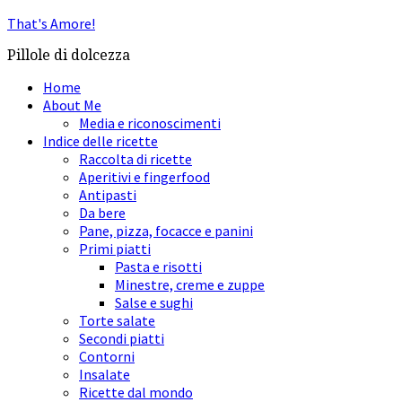
That's Amore!
Pillole di dolcezza
Home
About Me
Media e riconoscimenti
Indice delle ricette
Raccolta di ricette
Aperitivi e fingerfood
Antipasti
Da bere
Pane, pizza, focacce e panini
Primi piatti
Pasta e risotti
Minestre, creme e zuppe
Salse e sughi
Torte salate
Secondi piatti
Contorni
Insalate
Ricette dal mondo