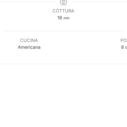
COTTURA
minuti
18
min
CUCINA
PO
Americana
8