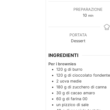
PREPARAZIONE
minuti
10
min
PORTATA
Dessert
INGREDIENTI
Per i brownies
120
g
di burro
120
g
di cioccolato fondente
2
uova medie
180
g
di zucchero di canna
30
g
di cacao amaro
60
g
di farina 00
un
pizzico
di sale