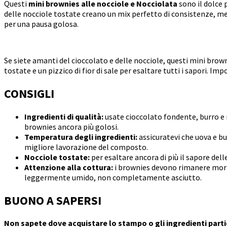
Questi
mini brownies alle nocciole e Nocciolata
sono il dolce 
delle nocciole tostate creano un mix perfetto di consistenze, men
per una pausa golosa.
Se siete amanti del cioccolato e delle nocciole, questi mini brown
tostate e un pizzico di fior di sale per esaltare tutti i sapori. Imp
CONSIGLI
Ingredienti di qualità:
usate cioccolato fondente, burro e n
brownies ancora più golosi.
Temperatura degli ingredienti:
assicuratevi che uova e b
migliore lavorazione del composto.
Nocciole tostate:
per esaltare ancora di più il sapore del
Attenzione alla cottura:
i brownies devono rimanere morbi
leggermente umido, non completamente asciutto.
BUONO A SAPERSI
Non sapete dove acquistare lo stampo o gli ingredienti partic