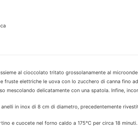
nca
i assieme al cioccolato tritato grossolanamente al microond
e fruste elettriche le uova con lo zucchero di canna fino 
fuso mescolando delicatamente con una spatola. Infine, inco
anelli in inox di 8 cm di diametro, precedentemente rivestit
ortino e cuocete nel forno caldo a 175°C per circa 18 minuti.