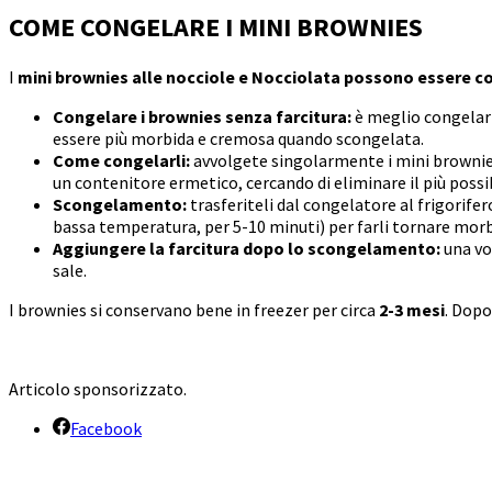
COME CONGELARE I MINI BROWNIES
I
mini brownies alle nocciole
e Nocciolata
possono essere co
Congelare i brownies senza farcitura:
è meglio congelarl
essere più morbida e cremosa quando scongelata.
Come congelarli:
avvolgete singolarmente i mini brownies 
un contenitore ermetico, cercando di eliminare il più possibi
Scongelamento:
trasferiteli dal congelatore al frigorife
bassa temperatura, per 5-10 minuti) per farli tornare morbi
Aggiungere la farcitura dopo lo scongelamento:
una vol
sale.
I brownies si conservano bene in freezer per circa
2-3 mesi
. Dopo
Articolo sponsorizzato.
Facebook