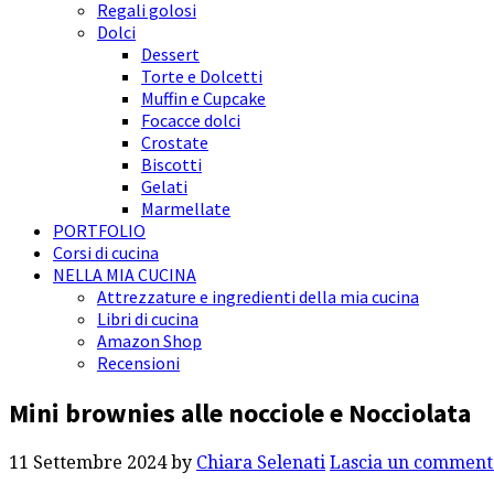
Regali golosi
Dolci
Dessert
Torte e Dolcetti
Muffin e Cupcake
Focacce dolci
Crostate
Biscotti
Gelati
Marmellate
PORTFOLIO
Corsi di cucina
NELLA MIA CUCINA
Attrezzature e ingredienti della mia cucina
Libri di cucina
Amazon Shop
Recensioni
Mini brownies alle nocciole e Nocciolata
11 Settembre 2024
by
Chiara Selenati
Lascia un comment