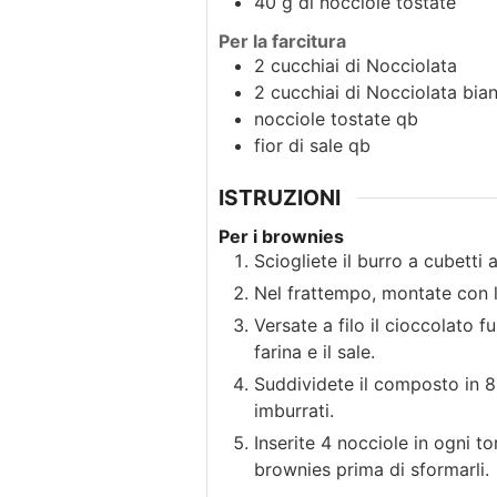
40
g
di nocciole tostate
Per la farcitura
2
cucchiai
di Nocciolata
2
cucchiai
di Nocciolata bia
nocciole tostate qb
fior di sale qb
ISTRUZIONI
Per i brownies
Sciogliete il burro a cubett
Nel frattempo, montate con l
Versate a filo il cioccolato 
farina e il sale.
Suddividete il composto in 8 
imburrati.
Inserite 4 nocciole in ogni t
brownies prima di sformarli.