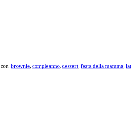
 con:
brownie
,
compleanno
,
dessert
,
festa della mamma
,
la