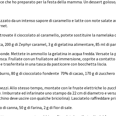
lce che ho preparato per la festa della mamma. Un dessert goloso,
rizzato da un intenso sapore di caramello e latte con note salate a
rnet.
 trovate il cioccolato al caramello, potete sostituire la namelak
a, 200 g di Zephyr caramel, 3 g di gelatina alimentare, 85 ml di pa
croonde. Mettete in ammollo la gelatina in acqua fredda. Versate la
esca. Frullate con un frullatore ad immersione, coprite a contatto 
 trasferitela in una tasca da pasticcere con bocchetta liscia.
i burro, 80 g di cioccolato fondente 70% di cacao, 170 g di zucchero
 pezzi. Allo stesso tempo, montate con le fruste elettriche lo zucch
bene. Imburrate ed infarinate uno stampo da 22 cm di diametro e ver
cchino deve uscire con qualche briciolina). Lasciatelo raffreddare
 di canna, 50 g di farina, 2 g di fior di sale.