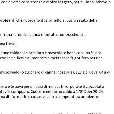
 con diverse consistenze e molto leggero, per nulla stucchevole.
vvolgenti che ricordano il caramello al burro salato della
a con una semplice panna montata, non zuccherata.
nna fresca.
 panna calda sul cioccolato e mescolate bene con una frusta.
con la pellicola alimentare e mettete in frigorifero per una
 muscovado (o zucchero di canna integrale), 120 g di uova, 64 g di
ero e le uova per un paio di minuti. Incorporate il cioccolato
satevi il composto. Cuocete nel forno caldo a 170°C per 20-25
 prima di sformarlo e conservatelo a temperatura ambiente.