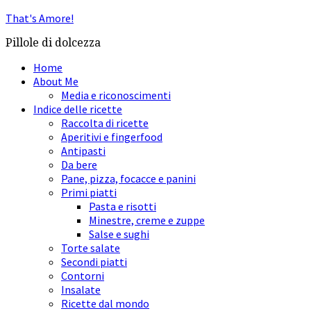
That's Amore!
Pillole di dolcezza
Home
About Me
Media e riconoscimenti
Indice delle ricette
Raccolta di ricette
Aperitivi e fingerfood
Antipasti
Da bere
Pane, pizza, focacce e panini
Primi piatti
Pasta e risotti
Minestre, creme e zuppe
Salse e sughi
Torte salate
Secondi piatti
Contorni
Insalate
Ricette dal mondo