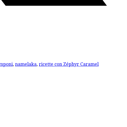
mponi
,
namelaka
,
ricette con Zéphyr Caramel