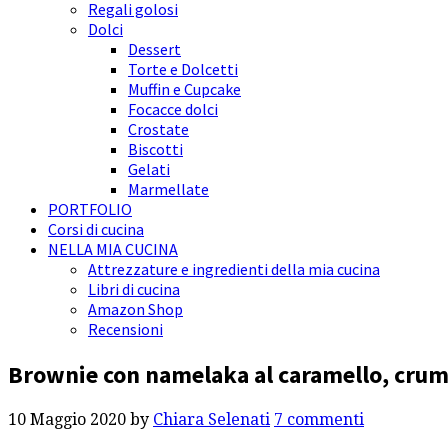
Regali golosi
Dolci
Dessert
Torte e Dolcetti
Muffin e Cupcake
Focacce dolci
Crostate
Biscotti
Gelati
Marmellate
PORTFOLIO
Corsi di cucina
NELLA MIA CUCINA
Attrezzature e ingredienti della mia cucina
Libri di cucina
Amazon Shop
Recensioni
Brownie con namelaka al caramello, crum
10 Maggio 2020
by
Chiara Selenati
7 commenti