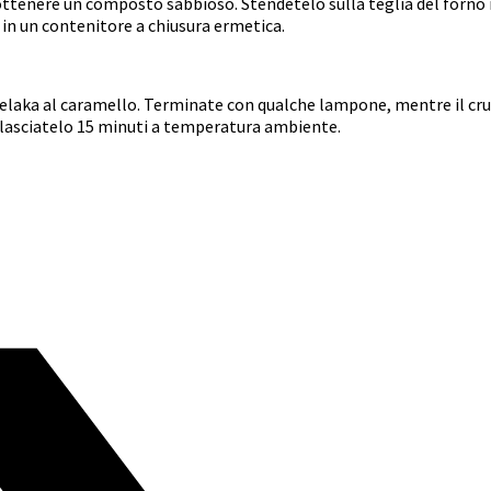
 ottenere un composto sabbioso. Stendetelo sulla teglia del forno ri
 in un contenitore a chiusura ermetica.
amelaka al caramello. Terminate con qualche lampone, mentre il cr
e, lasciatelo 15 minuti a temperatura ambiente.