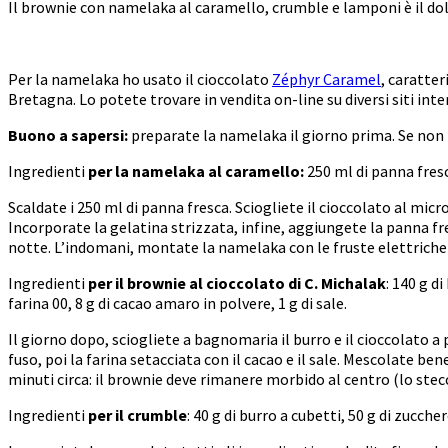
Il brownie con namelaka al caramello, crumble e lamponi è il do
Per la namelaka ho usato il cioccolato
Zéphyr Caramel
, caratte
Bretagna. Lo potete trovare in vendita on-line su diversi siti inte
Buono a sapersi:
preparate la namelaka il giorno prima. Se non
Ingredienti
per la namelaka al caramello:
250 ml di panna fresc
Scaldate i 250 ml di panna fresca. Sciogliete il cioccolato al mi
Incorporate la gelatina strizzata, infine, aggiungete la panna fr
notte. L’indomani, montate la namelaka con le fruste elettriche e
Ingredienti
per il brownie al cioccolato di C. Michalak
: 140 g d
farina 00, 8 g di cacao amaro in polvere, 1 g di sale.
Il giorno dopo, sciogliete a bagnomaria il burro e il cioccolato a
fuso, poi la farina setacciata con il cacao e il sale. Mescolate 
minuti circa: il brownie deve rimanere morbido al centro (lo ste
Ingredienti
per il crumble
: 40 g di burro a cubetti, 50 g di zucchero