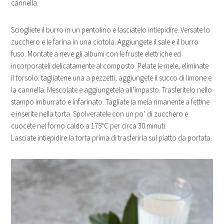
cannella.
Sciogliete il burro in un pentolino e lasciatelo intiepidire. Versate lo
zucchero e le farina in una ciotola. Aggiungete il sale e il burro
fuso. Montate a neve gli albumi con le fruste elettriche ed
incorporateli delicatamente al composto. Pelate le mele, eliminate
il torsolo: tagliatene una a pezzetti, aggiungete il succo di limone e
la cannella. Mescolate e aggiungetela all’impasto. Trasferitelo nello
stampo imburrato e infarinato. Tagliate la mela rimanente a fettine
e inserite nella torta. Spolveratele con un po’ di zucchero e
cuocete nel forno caldo a 175°C per circa 30 minuti.
Lasciate intiepidire la torta prima di trasferirla sul piatto da portata.