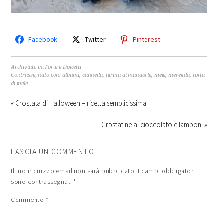
Facebook
Twitter
Pinterest
Archiviato in:
Torte e Dolcetti
Contrassegnato con:
albumi
,
cannella
,
farina di mandorle
,
mele
,
merenda
,
torta
di mele
« Crostata di Halloween – ricetta semplicissima
Crostatine al cioccolato e lamponi »
LASCIA UN COMMENTO
Il tuo indirizzo email non sarà pubblicato.
I campi obbligatori
sono contrassegnati
*
Commento
*