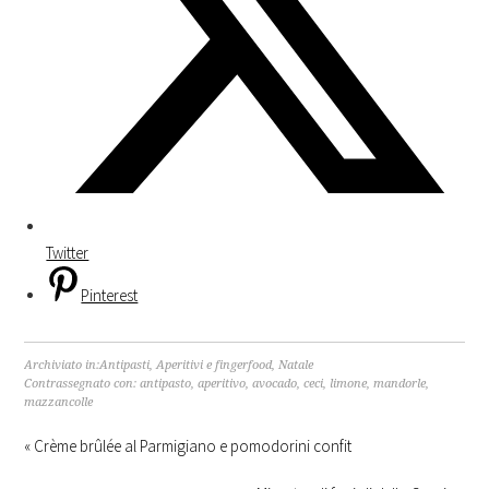
Twitter
Pinterest
Archiviato in:
Antipasti
,
Aperitivi e fingerfood
,
Natale
Contrassegnato con:
antipasto
,
aperitivo
,
avocado
,
ceci
,
limone
,
mandorle
,
mazzancolle
« Crème brûlée al Parmigiano e pomodorini confit