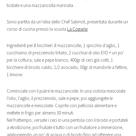
tostate e una mazzancolla marinata…
Sono partita da un’idea dello Chef Sabinot, presentata durante un
corso di cucina presso la scuola
La Cogarìe
.
Ingredienti per 8 bicchieri: 8 mazzancolle, 1 spicchio d’aglio, 1
cucchiaino di prezzemolo tritato, 2 cucchiai di olio EVO + un po’
per la cottura, sale e pepe bianco, 400gr di ceci già cotti, 1
bicchiere di brodo caldo, 1/2 avocado, 50gr di mandorle a fettine,
1 limone.
Cominciate con il pulire le mazzancolle. In una ciotola mescolate
l’olio, l’aglio, il prezzemolo, sale e pepe, poi aggiungete le
mazzancolle e mescolate. Coprite con pellicola alimentare e
mettete in frigo per almeno 30 minuti.
Nel frattempo, versate i ceci in una pentola con il brodo e portateli
a ebollizione, poi frullate il tutto con un frullatore a immersione,
aggiungendo un po’ di acqua o di brodo fino ad ottenere una