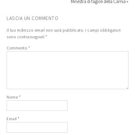
Minestra di fagioli della Carnia »
LASCIA UN COMMENTO
Il tuo indirizzo email non sarà pubblicato.
I campi obbligatori
sono contrassegnati
*
Commento
*
Nome
*
Email
*