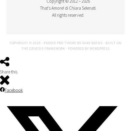
Copyright © 2012 – 2026
That’s Amore! di Chiara Selenati.
All rights reserved.
COPYRIGHT © 2026 ·
FOODIE PRO THEME
BY
SHAY BOCKS
· BUILT ON
THE
GENESIS FRAMEWORK
· POWERED BY
WORDPRESS
Share this
Facebook