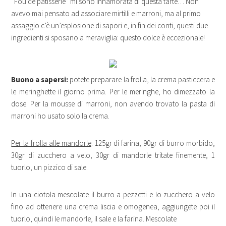
“Fou de pâtisserie” mi sono innamorata di questa tarte… Non
avevo mai pensato ad associare mirtilli e marroni, ma al primo
assaggio c’è un’esplosione di sapori e, in fin dei conti, questi due
ingredienti si sposano a meraviglia: questo dolce è eccezionale!
Buono a sapersi:
potete preparare la frolla, la crema pasticcera e
le meringhette il giorno prima. Per le meringhe, ho dimezzato la
dose. Per la mousse di marroni, non avendo trovato la pasta di
marroni ho usato solo la crema.
Per la frolla alle mandorle
: 125gr di farina, 90gr di burro morbido,
30gr di zucchero a velo, 30gr di mandorle tritate finemente, 1
tuorlo, un pizzico di sale.
In una ciotola mescolate il burro a pezzetti e lo zucchero a velo
fino ad ottenere una crema liscia e omogenea, aggiungete poi il
tuorlo, quindi le mandorle, il sale e la farina. Mescolate