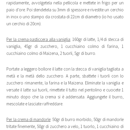
rapidamente, avvolgetela nella pellicola e mettete in frigo per un
paio d’ore. Poi stendetela su 3mm di spessore e rivestite un cerchio
in inox o uno stampo da crostata di 22cm di diametro (io ho usato
un cerchio di 20cm).
Per la crema pasticcera alla vaniglia
: 160gr di latte, 1/4 di stecca di
vaniglia, 45gr di zucchero, 1 cucchiaino colmo di farina, 1
cucchiaino colmo di Maizena, 2 tuorli, 5gr di burro.
Portate a leggero bollore il latte con la stecca di vaniglia tagliata a
metà e la metà dello zucchero. A parte, sbattete i tuorli con lo
zucchero rimanente, la farina e la Maizena. Eliminate la vaniglia e
versate il latte sui tuorli, rimettete il tutto nel pentolino e cuocete 1
minuto dopo che la crema si è addensata. Aggiungete il burro,
mescolate e lasciate raffreddare.
Per la crema di mandorle
: 50gr di burro morbido, 50gr di mandorle
tritate finemente, 50gr di zucchero a velo, 1 tuorlo, 1 cucchiaino di