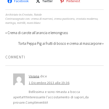
Facebook
Twitter
Pinterest
Archiviato in:
Crostate
,
Natale
Contrassegnato con:
crema di marroni
,
crema pasticcera
,
crostata moderna
,
meringa
,
mirtilli
,
mont-blanc
« Crema di carote all’arancia e lemongrass
Torta Peppa Pig ai frutti di bosco e crema al mascarpone »
COMMENTI
Viviana
dice
1 Dicembre 2013 alle 19:36
Bellissima e sono rimasta a bocca
aperta!!!!!interessante l'accostamento di sapori,da
provare.Complimentiiii!