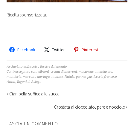
Ricetta sponsorizzata.
Facebook
Twitter
Pinterest
Archiviato in:
Biscotti
,
Ricette dal mondo
Contrassegnato con:
albumi
,
crema di marroni
,
macarons
,
mandarino
,
mandorle
,
marroni
,
meringa
,
mousse
,
Natale
,
panna
,
pasticceria francese
,
rhum
,
Rigoni di Asiago
« Ciambella soffice alla zucca
Crostata al cioccolato, pere e nocciole »
LASCIA UN COMMENTO