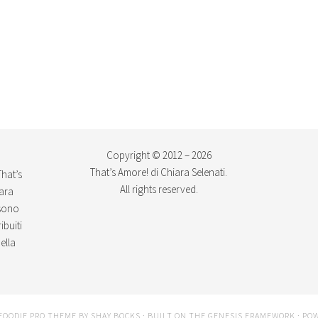
Copyright © 2012 – 2026
That’s Amore! di Chiara Selenati.
That’s
All rights reserved.
iara
ssono
ibuiti
ella
FOODIE PRO THEME
BY
SHAY BOCKS
· BUILT ON THE
GENESIS FRAMEWORK
· PO