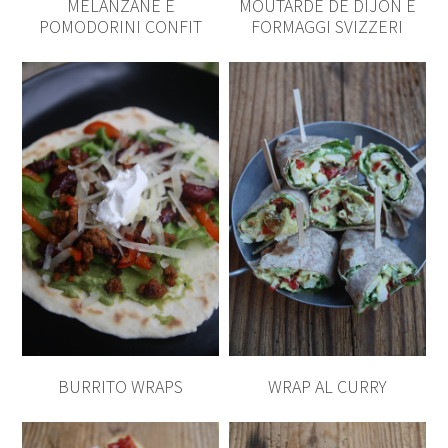
MELANZANE E
MOUTARDE DE DIJON E
POMODORINI CONFIT
FORMAGGI SVIZZERI
BURRITO WRAPS
WRAP AL CURRY