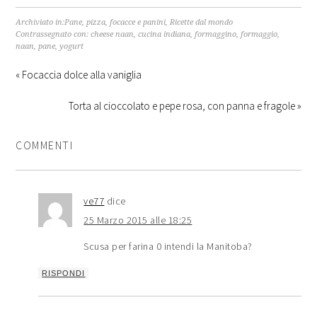
Archiviato in:
Pane, pizza, focacce e panini
,
Ricette dal mondo
Contrassegnato con:
cheese naan
,
cucina indiana
,
formaggino
,
formaggio
,
naan
,
pane
,
yogurt
« Focaccia dolce alla vaniglia
Torta al cioccolato e pepe rosa, con panna e fragole »
COMMENTI
ve77
dice
25 Marzo 2015 alle 18:25
Scusa per farina 0 intendi la Manitoba?
RISPONDI