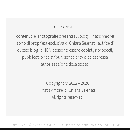
COPYRIGHT
I contenuti e le fotografie presenti sul blog “That’s Amore!”
sono di proprietà esclusiva di Chiara Selenati, autrice di
questo blog, e NON possono essere copiati, riprodotti,
pubblicati o redistribuiti senza previa ed espressa
autorizzazione della stessa.
Copyright © 2012 – 2026
That’s Amore! di Chiara Selenati.
All rights reserved.
COPYRIGHT © 2026 ·
FOODIE PRO THEME
BY
SHAY BOCKS
· BUILT ON