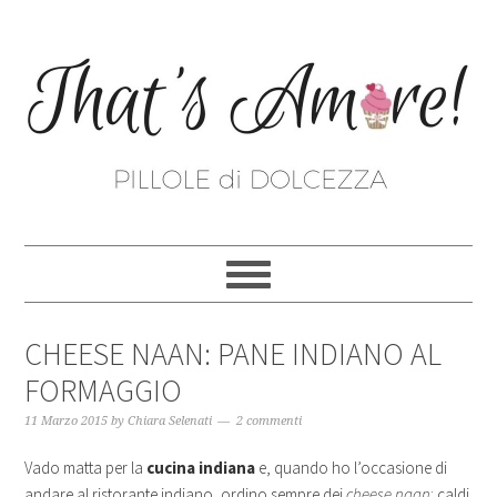
CHEESE NAAN: PANE INDIANO AL
FORMAGGIO
11 Marzo 2015
by
Chiara Selenati
2 commenti
Vado matta per la
cucina indiana
e, quando ho l’occasione di
andare al ristorante indiano, ordino sempre dei
cheese naan
: caldi